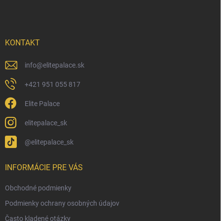
p
ä
t
i
KONTAKT
e
info
@
elitepalace.sk
+421 951 055 817
Elite Palace
elitepalace_sk
@elitepalace_sk
INFORMÁCIE PRE VÁS
Obchodné podmienky
Podmienky ochrany osobných údajov
Často kladené otázky