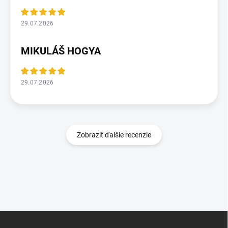
29.07.2026
MIKULÁŠ HOGYA
29.07.2026
Zobraziť ďalšie recenzie
Z
á