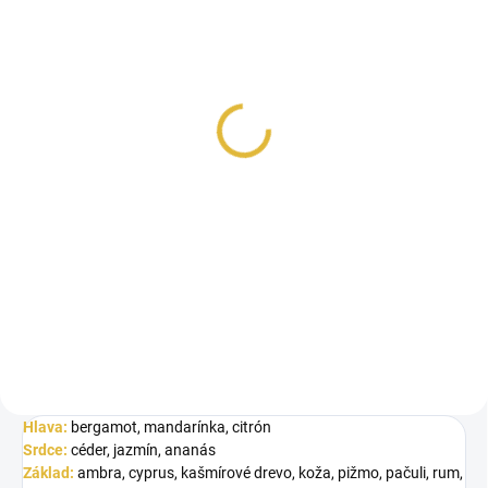
SKLADOM
VZORKA - Fragrance
World Imperium X
€1,99
Jednotková
€1,99 / 1 ml
cena:
Do košíka
Inšpirované Apex Roja Dove.
Fragrance World Imperium X je
dynamická a sofistikovaná...
Hlava:
bergamot, mandarínka, citrón
Srdce:
céder, jazmín, ananás
Základ:
ambra, cyprus, kašmírové drevo, koža, pižmo, pačuli, rum,