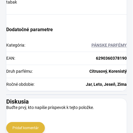
tabak
Dodatočné parametre
Kategória
:
PÁNSKE PARFÉMY
EAN
:
6290360378190
Druh parfému
:
Citrusový, Korenistý
Ročné obdobie
:
Jar, Leto, Jeseň, Zima
Diskusia
Buďte prvý, kto napíše príspevok k tejto položke.
Pridať komentár