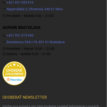
📞
+421 951 055 816
📍
Napervillská 5, Chrenová, 949 01 Nitra
🕒 Pondelok – Nedeľa 9:00 – 21:00
AUPARK BRATISLAVA
📞
+421 951 015 930
📍
Einsteinova 3541/18, 851 01 Bratislava
🕒 Pondelok – Piatok 10:00 – 21:00
🕒 Sobota – Nedeľa 9:00 – 21:00
ODOBERAŤ NEWSLETTER
Vložte svoj e-mail a my Vám budeme zasielať informácie o nových