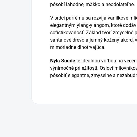
pôsobí lahodne, mäkko a neodolateľne.
V srdci parfému sa rozvíja vanilkové ml
elegantným ylang-ylangom, ktoré dodáva
sofistikovanosť. Základ tvorí zmyselné 
santalové drevo a jemný kožený akord, 
mimoriadne dlhotrvajúca.
Nyla Suede
je ideálnou voľbou na večern
výnimočné príležitosti. Osloví milovníko
pôsobiť elegantne, zmyselne a nezabudn