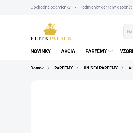
Prejsť
Obchodné podmienky
Podmienky ochrany osobnýc
na
obsah
NOVINKY
AKCIA
PARFÉMY
VZOR
Domov
PARFÉMY
UNISEX PARFÉMY
Ar
Neohodnotené
Podrobnosti hodnote
POSLEDNÉ KUSY!
UNISEX