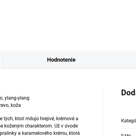
Hodnotenie
Dod
o, ylang-ylang
revo, koža
e tých, ktorí milujú hrejivé, krémové a
Kategó
ne koženým charakterom. Už v úvode
pralinky a karamelového krému, ktorá