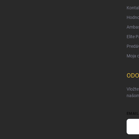
Konta
Hodno
Ambas
Elite 
Predá
Moja 
ODO
Vložte
našom
EMAIL