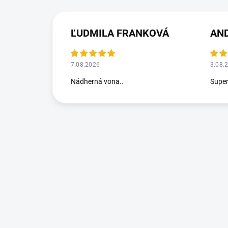
ĽUDMILA FRANKOVÁ
AN
7.08.2026
3.08.
Nádherná vona..
Supe