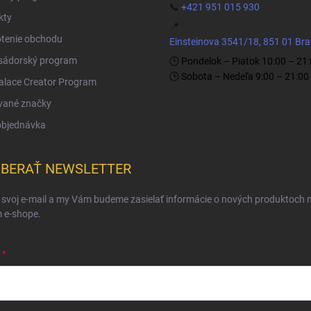
📞
+421 951 015 930
kty
📍
tenie obchodu
Einsteinova 3541/18, 851 01 Bra
ádorský program
🕒 Pondelok – Piatok 10:00 – 21
🕒 Sobota – Nedeľa 9:00 – 21:00
Palace Creator Program
vané značky
objednávka
BERAŤ NEWSLETTER
 svoj e-mail a my Vám budeme zasielať informácie o nových produktoch 
 e-shope.