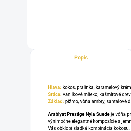
Arabiyat Prestige Nyla Suede je
hrejivá, krémová a zmyselná
vôňa, v ktorej sa sladké...
Popis
Hlava:
kokos, pralinka, karamelový krém
Srdce:
vanilkové mlieko, kašmírové drev
Základ:
pižmo, vôňa ambry, santalové d
Arabiyat Prestige Nyla Suede
je vôňa pr
výnimočne elegantné kompozície s jem
Vás obklopí sladká kombinácia kokosu, 