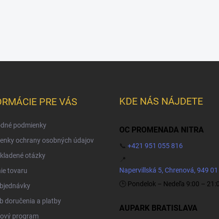
KDE NÁS NÁJDETE
ORMÁCIE PRE VÁS
dné podmienky
OC PROMENADA NITRA
enky ochrany osobných údajov
📞
+421 951 055 816
kladené otázky
📍
Napervillská 5, Chrenová, 949 01
ie tovaru
🕒 Pondelok – Nedeľa 9:00 – 21:
objednávky
 doručenia a platby
AUPARK BRATISLAVA
ový program