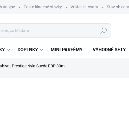
h údajov
Často kladené otázky
Vrátenie tovaru
Stav objedn
Hľadať
KY
DOPLNKY
MINI PARFÉMY
VÝHODNÉ SETY
abiyat Prestige Nyla Suede EDP 80ml
nia
ZNAČKA:
ARABIYAT
€34,30
Jednotková
€34,30 / 80 ml
cena:
SKLADOM