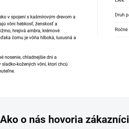
EAN
:
Druh p
ieko v spojení s kašmírovým drevom a
jú vôni hebkosť, ženskosť a
Ročné 
pižmo, hrejivá ambra, krémové
vďaka čomu je vôňa hlboká, luxusná a
é nosenie, chladnejšie dni a
v sladko-kožených vôní, ktorí chcú
uteľne.