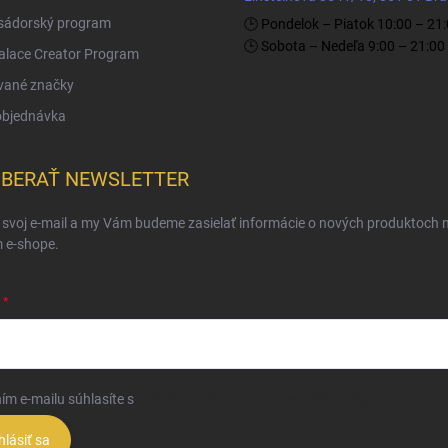
ádorský program
🕒 Pondelok – Piatok 10:00 – 21
🕒 Sobota – Nedeľa 9:00 – 21:00
Palace Creator Program
vané značky
objednávka
BERAŤ NEWSLETTER
 svoj e-mail a my Vám budeme zasielať informácie o nových produktoch 
 e-shope.
ím e-mailu súhlasíte s
podmienkami ochrany osobných údajov
hlásiť sa