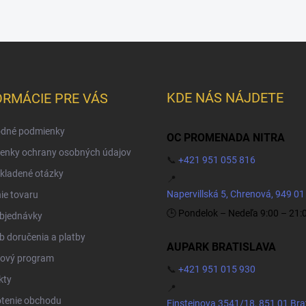
KDE NÁS NÁJDETE
ORMÁCIE PRE VÁS
dné podmienky
OC PROMENADA NITRA
enky ochrany osobných údajov
📞
+421 951 055 816
kladené otázky
📍
Napervillská 5, Chrenová, 949 01
ie tovaru
🕒 Pondelok – Nedeľa 9:00 – 21:
objednávky
 doručenia a platby
AUPARK BRATISLAVA
ový program
📞
+421 951 015 930
kty
📍
tenie obchodu
Einsteinova 3541/18, 851 01 Bra