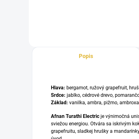
hrejivého...
páns
Popis
Hlava:
bergamot, ružový grapefruit, hru
Srdce:
jablko, cédrové drevo, pomaranč
Základ:
vanilka, ambra, pižmo, ambrox
Afnan Turathi Electric
je výnimočná unis
sviežou energiou. Otvára sa iskrivým k
grapefruitu, sladkej hrušky a mandarínky
úvod.