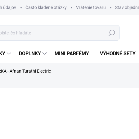
h údajov
Často kladené otázky
Vrátenie tovaru
Stav objedn
Hľadať
KY
DOPLNKY
MINI PARFÉMY
VÝHODNÉ SETY
A - Afnan Turathi Electric
rfému.
nia
ZNAČKA:
AFNAN
€1,99