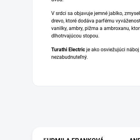
V srdci sa objavuje jemné jablko, zmys
drevo, ktoré dodáva parfému vyváženosť.
vanilky, ambry, pižma a ambroxanu, kt
dlhotrvajúcou stopou.
Turathi Electric
je ako osviežujúci nábo
nezabudnuteľný.