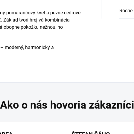
Ročné 
elný pomarančový kvet a pevné cédrové
 Základ tvorí hrejivá kombinácia
orá obopne pokožku nežnou, no
j – moderný, harmonický a