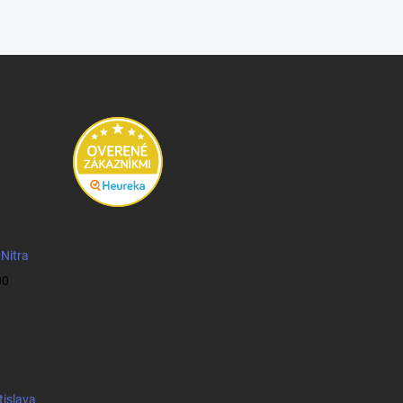
 Nitra
00
tislava