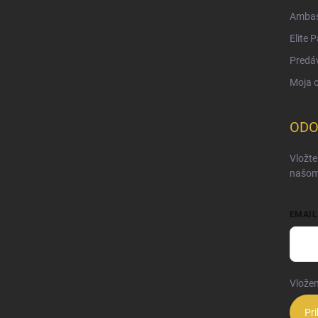
Ambas
Elite 
Predá
Moja 
ODO
Vložte
našom
EMAIL
Vložen
Pri