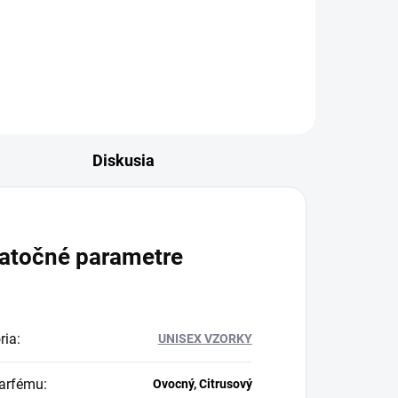
podmanivých hrejivých tónov s
parfumovanou vodou pre
mužov Afnan...
Diskusia
atočné parametre
ria
:
UNISEX VZORKY
arfému
:
Ovocný, Citrusový