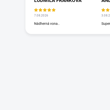
ĽUDMILA FRANKOVÁ
AN
7.08.2026
3.08.
Nádherná vona..
Supe