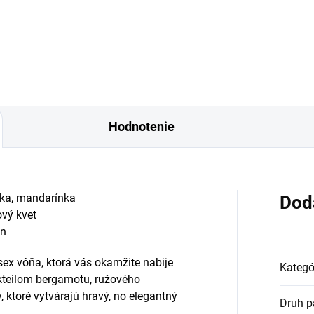
večerná vôňa, ktorá spája...
ka vôňa s...
Hodnotenie
ška, mandarínka
Dod
ový kvet
an
ex vôňa, ktorá vás okamžite nabije
Kategó
okteilom bergamotu, ružového
, ktoré vytvárajú hravý, no elegantný
Druh p