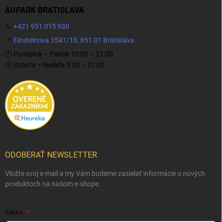
AUPARK BRATISLAVA
📞
+421 951 015 930
📍
Einsteinova 3541/18, 851 01 Bratislava
🕒 Pondelok – Piatok 10:00 – 21:00
🕒 Sobota – Nedeľa 9:00 – 21:00
ODOBERAŤ NEWSLETTER
Vložte svoj e-mail a my Vám budeme zasielať informácie o nových
produktoch na našom e-shope.
EMAIL