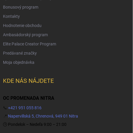
Bonusový program
Kontakty
Hodnotenie obchodu
Ambasádorský program
Elite Palace Creator Program
Predávané značky
Moja objednávka
KDE NÁS NÁJDETE
OC PROMENADA NITRA
📞
+421 951 055 816
📍
Napervillská 5, Chrenová, 949 01 Nitra
🕒 Pondelok – Nedeľa 9:00 – 21:00