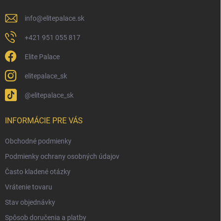
v
e
k
y
info
@
elitepalace.sk
v
ý
+421 951 055 817
p
i
Elite Palace
s
u
elitepalace_sk
@elitepalace_sk
INFORMÁCIE PRE VÁS
Obchodné podmienky
Podmienky ochrany osobných údajov
Často kladené otázky
Vrátenie tovaru
Stav objednávky
Spôsob doručenia a platby