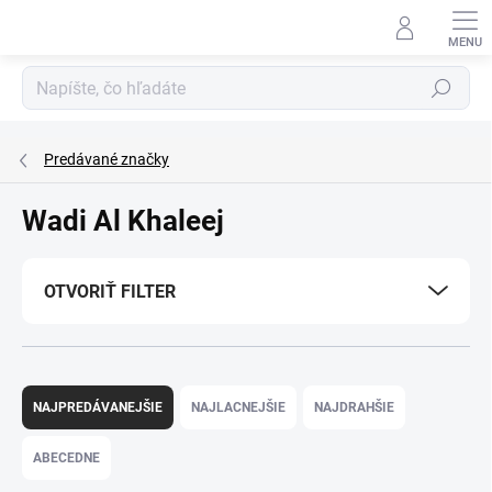
Prejsť
na
obsah
Hľadať
Predávané značky
Wadi Al Khaleej
OTVORIŤ FILTER
R
a
NAJPREDÁVANEJŠIE
NAJLACNEJŠIE
NAJDRAHŠIE
d
e
ABECEDNE
n