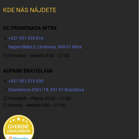
KDE NÁS NÁJDETE
OC PROMENADA NITRA
📞
+421 951 055 816
📍
Napervillská 5, Chrenová, 949 01 Nitra
🕒 Pondelok – Nedeľa 9:00 – 21:00
AUPARK BRATISLAVA
📞
+421 951 015 930
📍
Einsteinova 3541/18, 851 01 Bratislava
🕒 Pondelok – Piatok 10:00 – 21:00
🕒 Sobota – Nedeľa 9:00 – 21:00