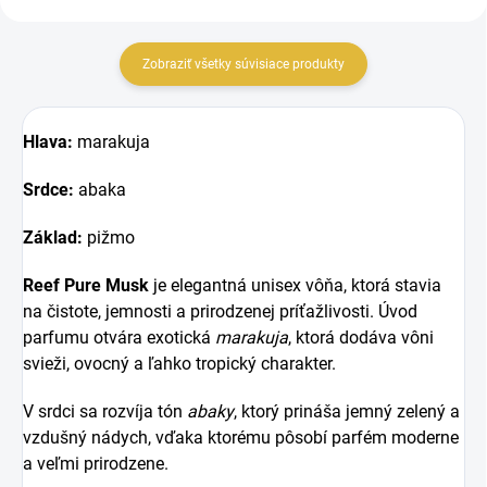
Zobraziť všetky súvisiace produkty
Hlava:
marakuja
Srdce:
abaka
Základ:
pižmo
Reef Pure Musk
je elegantná unisex vôňa, ktorá stavia
na čistote, jemnosti a prirodzenej príťažlivosti. Úvod
parfumu otvára exotická
marakuja
, ktorá dodáva vôni
svieži, ovocný a ľahko tropický charakter.
V srdci sa rozvíja tón
abaky
, ktorý prináša jemný zelený a
vzdušný nádych, vďaka ktorému pôsobí parfém moderne
a veľmi prirodzene.