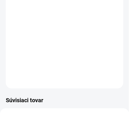
DORUČENIA
−
+
Pridať do košíka
Reef Pure Musk
je jemná unisex vôňa s exotickou
marakujou, čistým pižmovým základom a moderným
minimalistickým charakterom. Svieža, hebká a veľmi
návyková.
DETAILNÉ INFORMÁCIE
OPÝTAŤ SA
STRÁŽIŤ
Súvisiaci tovar
POSLEDNÉ KUSY!
DÁMSKE
UNISEX