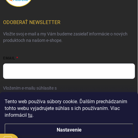
ODOBERAŤ NEWSLETTER
Vložte svoj e-mail a my Vám budeme zasielať informácie o nových
produktoch na našom e-shope.
EMAIL
Vložením e-mailu súhlasíte s
podmienkami ochrany osobných údajov
Prihlásiť sa
Tento web používa súbory cookie. Ďalším prechádzaním
tohto webu vyjadrujete súhlas s ich používaním. Viac
informácií
tu
.
Nastavenie