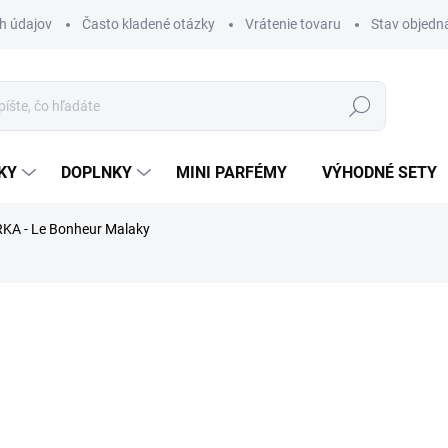
h údajov
Často kladené otázky
Vrátenie tovaru
Stav objedn
Hľadať
KY
DOPLNKY
MINI PARFÉMY
VÝHODNÉ SETY
KA - Le Bonheur Malaky
rfému.
nia
ZNAČKA:
LE BONHEUR
€1,99