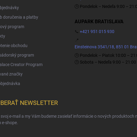
🕒 Pondelok – Nedeľa 9:00 – 21:
objednávky
 doručenia a platby
AUPARK BRATISLAVA
ový program
📞
+421 951 015 930
kty
📍
tenie obchodu
Einsteinova 3541/18, 851 01 Bra
ádorský program
🕒 Pondelok – Piatok 10:00 – 21
🕒 Sobota – Nedeľa 9:00 – 21:00
Palace Creator Program
vané značky
objednávka
BERAŤ NEWSLETTER
 svoj e-mail a my Vám budeme zasielať informácie o nových produktoch 
 e-shope.