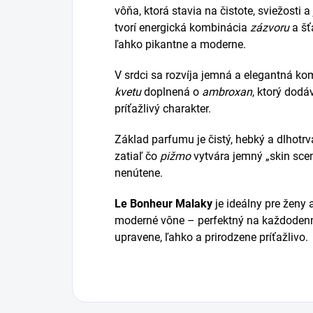
vôňa, ktorá stavia na čistote, sviežosti
tvorí energická kombinácia
zázvoru
a šť
ľahko pikantne a moderne.
V srdci sa rozvíja jemná a elegantná k
kvetu
doplnená o
ambroxan
, ktorý dodá
príťažlivý charakter.
Základ parfumu je čistý, hebký a dlhotrv
zatiaľ čo
pižmo
vytvára jemný „skin scen
nenútene.
Le Bonheur Malaky
je ideálny pre ženy a
moderné vône – perfektný na každodenn
upravene, ľahko a prirodzene príťažlivo.