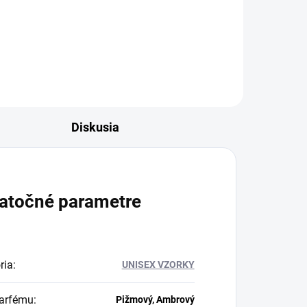
-
pánska vôňa s korenistým
úvodom, sladko-kvetinovým
srdcom a...
Diskusia
atočné parametre
ria
:
UNISEX VZORKY
arfému
:
Pižmový, Ambrový