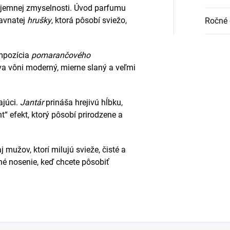
 a jemnej zmyselnosti. Úvod parfumu
avnatej
hrušky
, ktorá pôsobí sviežo,
Ročné 
ompozícia
pomarančového
va vôni moderný, mierne slaný a veľmi
ajúci.
Jantár
prináša hrejivú hĺbku,
t“ efekt, ktorý pôsobí prirodzene a
j mužov, ktorí milujú svieže, čisté a
é nosenie, keď chcete pôsobiť