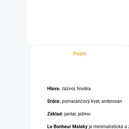
unis
unisex vôňa so sviežo-ovocným
kor
úvodom, jemne kvetinovým
srd
srdcom a...
Popis
Hlava:
zázvor, hruška
Srdce:
p
omarančový kvet, ambroxan
Základ:
jantár, pižmo
Le Bonheur Malaky
je minimalistická a