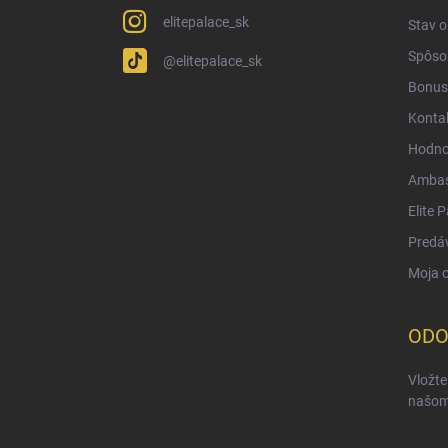
elitepalace_sk
Stav 
Spôsob
@elitepalace_sk
Bonus
Konta
Hodno
Ambas
Elite 
Predá
Moja 
ODO
Vložte
našom