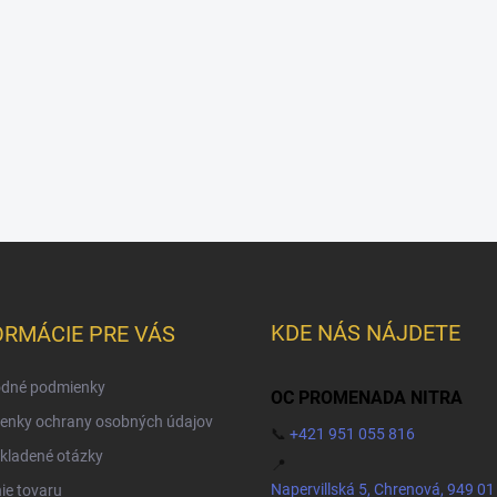
KDE NÁS NÁJDETE
ORMÁCIE PRE VÁS
dné podmienky
OC PROMENADA NITRA
enky ochrany osobných údajov
📞
+421 951 055 816
kladené otázky
📍
Napervillská 5, Chrenová, 949 01
ie tovaru