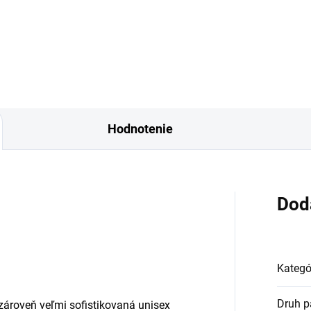
ex vôňa s citrusovo-
unisex vôňa so sviežim zeleno
enistým úvodom, kvetinovým
citrusovým úvodom,
com...
kvetinovým...
Hodnotenie
Dod
Kategó
Druh p
 zároveň veľmi sofistikovaná unisex