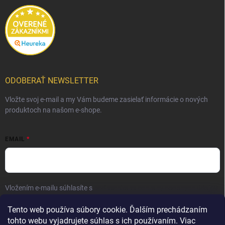
ODOBERAŤ NEWSLETTER
Vložte svoj e-mail a my Vám budeme zasielať informácie o nových
produktoch na našom e-shope.
EMAIL
Vložením e-mailu súhlasíte s
podmienkami ochrany osobných údajov
Prihlásiť sa
Tento web používa súbory cookie. Ďalším prechádzaním
tohto webu vyjadrujete súhlas s ich používaním. Viac