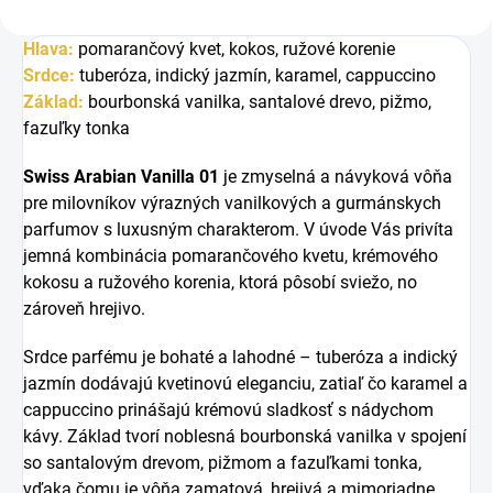
Hlava:
p
omarančový kvet, k
okos, r
užové korenie
Srdce:
t
uberóza, i
ndický jazmín, k
aramel, c
appuccino
Základ:
b
ourbonská vanilka, s
antalové drevo, p
ižmo,
f
azuľky tonka
Swiss Arabian
Vanilla 01
je zmyselná a návyková vôňa
pre milovníkov výrazných vanilkových a gurmánskych
parfumov s luxusným charakterom. V úvode Vás privíta
jemná kombinácia pomarančového kvetu, krémového
kokosu a ružového korenia, ktorá pôsobí sviežo, no
zároveň hrejivo.
Srdce parfému je bohaté a lahodné – tuberóza a indický
jazmín dodávajú kvetinovú eleganciu, zatiaľ čo karamel a
cappuccino prinášajú krémovú sladkosť s nádychom
kávy. Základ tvorí noblesná bourbonská vanilka v spojení
so santalovým drevom, pižmom a fazuľkami tonka,
vďaka čomu je vôňa zamatová, hrejivá a mimoriadne