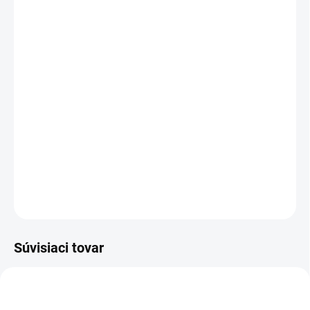
−
+
Pridať do košíka
Swiss Arabian
Vanilla 01
je bohatá gurmánska vôňa, v
ktorej sa krémový kokos a karamel prelínajú s kvetinovou
eleganciou a ikonickou bourbonskou vanilkou. Hrejivý
základ zo santalu, tonky a pižma vytvára návykovú,
dlhotrvajúcu stopu.
DETAILNÉ INFORMÁCIE
OPÝTAŤ SA
STRÁŽIŤ
Súvisiaci tovar
DÁMSKE