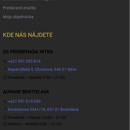
Predávané značky
Moja objednávka
KDE NÁS NÁJDETE
OC PROMENADA NITRA
📞
+421 951 055 816
📍
Napervillská 5, Chrenová, 949 01 Nitra
🕒 Pondelok – Nedeľa 9:00 – 21:00
AUPARK BRATISLAVA
📞
+421 951 015 930
📍
Einsteinova 3541/18, 851 01 Bratislava
🕒 Pondelok – Piatok 10:00 – 21:00
🕒 Sobota – Nedeľa 9:00 – 21:00