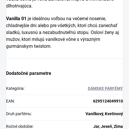
dlhotrvajúca.
Vanilla 01
je ideálnou voľbou na večerné nosenie,
chladnejšie dni alebo pre všetkých, ktorí chcú zanechať
sladkú, luxusnú a nezabudnuteľnú stopu. Osloví ženy aj
mužov, ktorí milujú vanilkové vône s výrazným
gurmánskym twistom.
Dodatočné parametre
Kategória
:
DÁMSKE PARFÉMY
EAN
:
6295124049910
Druh parfému
:
Vanilkový, Kvetinový
Ročné obdobie
:
Jar, Jeseň, Zima