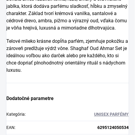
jablka, ktorá dodáva parfému sladkosť, hĺbku a zmyselný
charakter. Základ tvorí krémová vanilka, santalové a
cédrové drevo, ambra, pižmo a výrazný oud, vďaka čomu
je vôňa hrejivá, luxusná a mimoriadne dlhotrvajúca.
Telové mlieko krásne dopĺňa parfém, zjemňuje pokožku a
zároveň predlžuje výdrž vône. Shaghaf Oud Ahmar Set je
ideálnou voľbou ako darček alebo pre každého, kto si
chce dopriať plnohodnotný orientálny rituál s nádychom
luxusu.
Dodatočné parametre
Kategória
:
UNISEX PARFÉMY
EAN
:
6295124050534