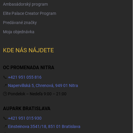
Ambasádorský program
Elite Palace Creator Program
Predávané značky
Moja objednávka
KDE NÁS NÁJDETE
OC PROMENADA NITRA
📞
+421 951 055 816
📍
Napervillská 5, Chrenová, 949 01 Nitra
🕒 Pondelok – Nedeľa 9:00 – 21:00
AUPARK BRATISLAVA
📞
+421 951 015 930
📍
Einsteinova 3541/18, 851 01 Bratislava