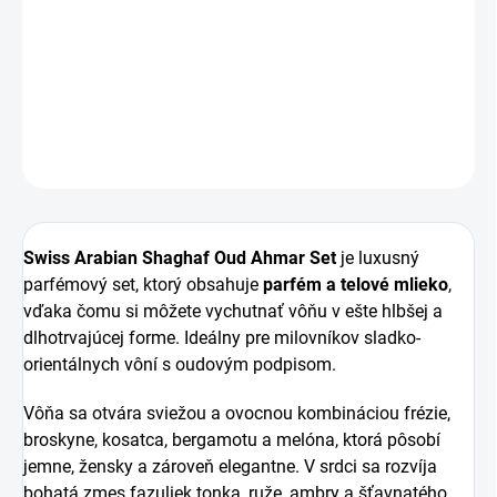
sladko-oudovú vôňu s telovým mliekom pre intenzívnejší
a dlhotrvajúci zážitok. Ovocné tóny, vanilka a oud
vytvárajú hrejivú, zmyselnú a návykovú kombináciu.
DETAILNÉ INFORMÁCIE
OPÝTAŤ SA
STRÁŽIŤ
Swiss Arabian Shaghaf Oud Ahmar Set
je luxusný
parfémový set, ktorý obsahuje
parfém a telové mlieko
,
vďaka čomu si môžete vychutnať vôňu v ešte hlbšej a
dlhotrvajúcej forme. Ideálny pre milovníkov sladko-
orientálnych vôní s oudovým podpisom.
Vôňa sa otvára sviežou a ovocnou kombináciou frézie,
broskyne, kosatca, bergamotu a melóna, ktorá pôsobí
jemne, žensky a zároveň elegantne. V srdci sa rozvíja
bohatá zmes fazuliek tonka, ruže, ambry a šťavnatého