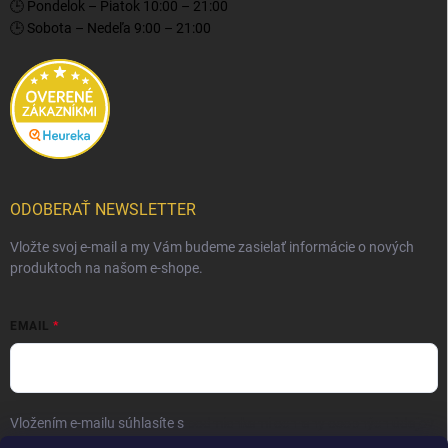
🕒 Pondelok – Piatok 10:00 – 21:00
🕒 Sobota – Nedeľa 9:00 – 21:00
ODOBERAŤ NEWSLETTER
Vložte svoj e-mail a my Vám budeme zasielať informácie o nových
produktoch na našom e-shope.
EMAIL
Vložením e-mailu súhlasíte s
podmienkami ochrany osobných údajov