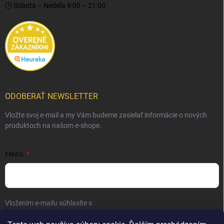
🕒 Sobota – Nedeľa 9:00 – 21:00
ODOBERAŤ NEWSLETTER
Vložte svoj e-mail a my Vám budeme zasielať informácie o nových
produktoch na našom e-shope.
EMAIL
Vložením e-mailu súhlasíte s
podmienkami ochrany osobných údajov
Prihlásiť sa