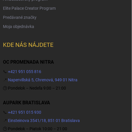
Elite Palace Creator Program
Predávané značky
Moja objednávka
KDE NÁS NÁJDETE
OC PROMENADA NITRA
📞
+421 951 055 816
📍
Napervillská 5, Chrenová, 949 01 Nitra
🕒 Pondelok – Nedeľa 9:00 – 21:00
AUPARK BRATISLAVA
📞
+421 951 015 930
📍
Einsteinova 3541/18, 851 01 Bratislava
🕒 Pondelok – Piatok 10:00 – 21:00