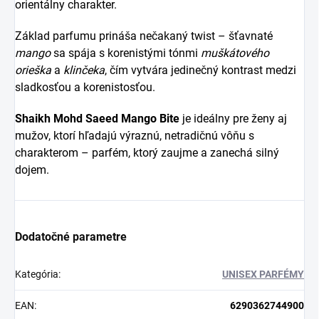
orientálny charakter.
Základ parfumu prináša nečakaný twist – šťavnaté
mango
sa spája s korenistými tónmi
muškátového
orieška
a
klinčeka
, čím vytvára jedinečný kontrast medzi
sladkosťou a korenistosťou.
Shaikh Mohd Saeed Mango Bite
je ideálny pre ženy aj
mužov, ktorí hľadajú výraznú, netradičnú vôňu s
charakterom – parfém, ktorý zaujme a zanechá silný
dojem.
Dodatočné parametre
Kategória
:
UNISEX PARFÉMY
EAN
:
6290362744900