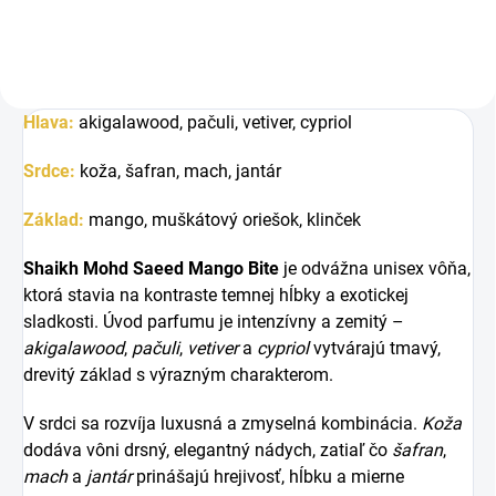
Hlava:
a
kigalawood, pačuli, vetiver, cypriol
Srdce:
k
oža, šafran, mach, jantár
Základ:
m
ango, muškátový oriešok, klinček
Shaikh Mohd Saeed Mango Bite
je odvážna unisex vôňa,
ktorá stavia na kontraste temnej hĺbky a exotickej
sladkosti. Úvod parfumu je intenzívny a zemitý –
akigalawood
,
pačuli
,
vetiver
a
cypriol
vytvárajú tmavý,
drevitý základ s výrazným charakterom.
V srdci sa rozvíja luxusná a zmyselná kombinácia.
Koža
dodáva vôni drsný, elegantný nádych, zatiaľ čo
šafran
,
mach
a
jantár
prinášajú hrejivosť, hĺbku a mierne