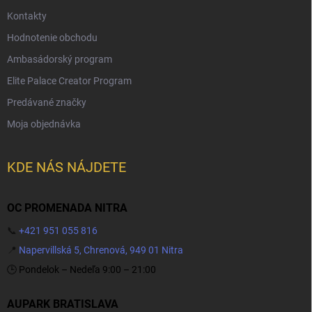
Kontakty
Hodnotenie obchodu
Ambasádorský program
Elite Palace Creator Program
Predávané značky
Moja objednávka
KDE NÁS NÁJDETE
OC PROMENADA NITRA
📞
+421 951 055 816
📍
Napervillská 5, Chrenová, 949 01 Nitra
🕒 Pondelok – Nedeľa 9:00 – 21:00
AUPARK BRATISLAVA