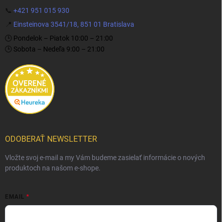
📞
+421 951 015 930
📍
Einsteinova 3541/18, 851 01 Bratislava
🕒 Pondelok – Piatok 10:00 – 21:00
🕒 Sobota – Nedeľa 9:00 – 21:00
ODOBERAŤ NEWSLETTER
Vložte svoj e-mail a my Vám budeme zasielať informácie o nových
produktoch na našom e-shope.
EMAIL