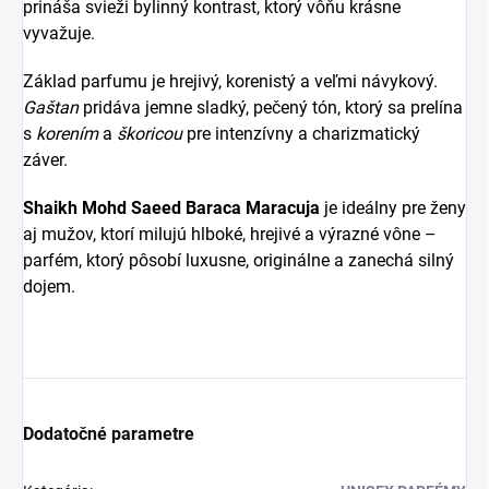
prináša svieži bylinný kontrast, ktorý vôňu krásne
vyvažuje.
Základ parfumu je hrejivý, korenistý a veľmi návykový.
Gaštan
pridáva jemne sladký, pečený tón, ktorý sa prelína
s
korením
a
škoricou
pre intenzívny a charizmatický
záver.
Shaikh Mohd Saeed Baraca Maracuja
je ideálny pre ženy
aj mužov, ktorí milujú hlboké, hrejivé a výrazné vône –
parfém, ktorý pôsobí luxusne, originálne a zanechá silný
dojem.
Dodatočné parametre