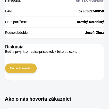
Kategória
:
UNISEX PARFÉMY
EAN
:
6290362740858
Druh parfému
:
Drevitý, Korenistý
Ročné obdobie
:
Jeseň, Zima
Diskusia
Buďte prvý, kto napíše príspevok k tejto položke.
Pridať komentár