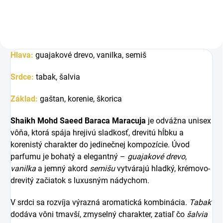
Hlava:
g
uajakové drevo, vanilka, semiš
Srdce:
t
abak, šalvia
Základ:
g
aštan, korenie, škorica
Shaikh Mohd Saeed Baraca Maracuja
je odvážna unisex
vôňa, ktorá spája hrejivú sladkosť, drevitú hĺbku a
korenistý charakter do jedinečnej kompozície. Úvod
parfumu je bohatý a elegantný –
guajakové drevo
,
vanilka
a jemný akord
semišu
vytvárajú hladký, krémovo-
drevitý začiatok s luxusným nádychom.
V srdci sa rozvíja výrazná aromatická kombinácia.
Tabak
dodáva vôni tmavší, zmyselný charakter, zatiaľ čo
šalvia