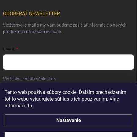
ODOBERAŤ NEWSLETTER
Vložte svoj e-mail a my Vám budeme zasielať informácie o nových
produktoch na našom e-shope.
EMAIL
Vložením e-mailu súhlasíte s
podmienkami ochrany osobných údajov
Prihlásiť sa
Tento web používa súbory cookie. Ďalším prechádzaním
tohto webu vyjadrujete súhlas s ich používaním. Viac
informácií
tu
.
Nastavenie