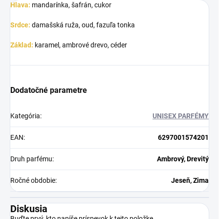
Hlava:
mandarínka, šafrán, cukor
Srdce:
damašská ruža, oud, fazuľa tonka
Základ:
karamel, ambrové drevo, céder
Dodatočné parametre
Kategória
:
UNISEX PARFÉMY
EAN
:
6297001574201
Druh parfému
:
Ambrový, Drevitý
Ročné obdobie
:
Jeseň, Zima
Diskusia
Buďte prvý, kto napíše príspevok k tejto položke.