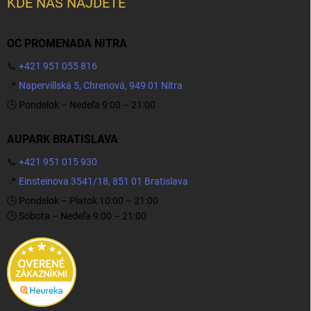
KDE NÁS NÁJDETE
OC PROMENADA NITRA
📞
+421 951 055 816
📍
Napervillská 5, Chrenová, 949 01 Nitra
🕒 Pondelok – Nedeľa 9:00 – 21:00
AUPARK BRATISLAVA
📞
+421 951 015 930
📍
Einsteinova 3541/18, 851 01 Bratislava
🕒 Pondelok – Piatok 10:00 – 21:00
🕒 Sobota – Nedeľa 9:00 – 21:00