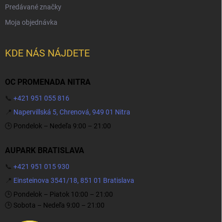
Predávané značky
Moja objednávka
KDE NÁS NÁJDETE
OC PROMENADA NITRA
📞
+421 951 055 816
📍
Napervillská 5, Chrenová, 949 01 Nitra
🕒 Pondelok – Nedeľa 9:00 – 21:00
AUPARK BRATISLAVA
📞
+421 951 015 930
📍
Einsteinova 3541/18, 851 01 Bratislava
🕒 Pondelok – Piatok 10:00 – 21:00
🕒 Sobota – Nedeľa 9:00 – 21:00