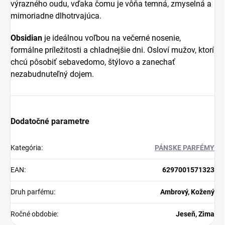
výrazného oudu, vďaka čomu je vôňa temná, zmyselná a
mimoriadne dlhotrvajúca.
Obsidian
je ideálnou voľbou na večerné nosenie,
formálne príležitosti a chladnejšie dni. Osloví mužov, ktorí
chcú pôsobiť sebavedomo, štýlovo a zanechať
nezabudnuteľný dojem.
Dodatočné parametre
Kategória
:
PÁNSKE PARFÉMY
EAN
:
6297001571323
Druh parfému
:
Ambrový, Kožený
Ročné obdobie
:
Jeseň, Zima