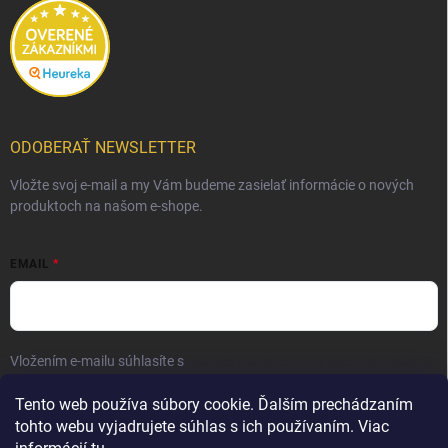
ODOBERAŤ NEWSLETTER
Vložte svoj e-mail a my Vám budeme zasielať informácie o nových
produktoch na našom e-shope.
EMAIL
Vložením e-mailu súhlasíte s
podmienkami ochrany osobných údajov
Prihlásiť sa
Tento web používa súbory cookie. Ďalším prechádzaním
tohto webu vyjadrujete súhlas s ich používaním. Viac