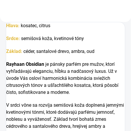
Hlava:
kosatec, citrus
Srdce:
semišová koža, kvetinové tóny
Základ:
céder, santalové drevo, ambra, oud
Rayhaan Obsidian
je pánsky parfém pre mužov, ktorí
vyhľadávajú eleganciu, hĺbku a nadčasový luxus. Už v
úvode Vás osloví harmonická kombinácia sviežich
citrusových tónov a ušľachtilého kosatca, ktorá pôsobí
čisto, sofistikovane a moderne.
V srdci vône sa rozvíja semišová koža doplnená jemnými
kvetinovými tónmi, ktoré dodávajú parfému jemnosť,
noblesu a vyváženosť. Základ tvorí bohatá zmes
cédrového a santalového dreva, hrejivej ambry a