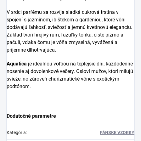
V srdci parfému sa rozvíja sladká cukrová trstina v
spojení s jazmínom, ibištekom a gardéniou, ktoré vôni
dodávajú ľahkosť, sviežosť a jemnú kvetinovú eleganciu.
Základ tvorí hrejivý rum, fazuľky tonka, čisté pižmo a
pačuli, vďaka čomu je vôňa zmyselná, vyvážená a
príjemne dlhotrvajúca.
Aquatica
je ideálnou voľbou na teplejšie dni, každodenné
nosenie aj dovolenkové večery. Osloví mužov, ktorí milujú
svieže, no zároveň charizmatické vône s exotickým
podtónom.
Dodatočné parametre
Kategória
:
PÁNSKE VZORKY