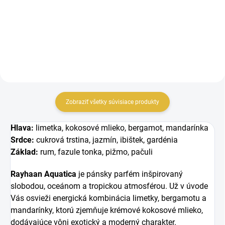
Inšpirované Virgin Island Water
Rayhaan Crimson je intenzívna a
Creed. Rayhaan Aquatica je
hrejivá pánska vôňa s...
osviežujúca pánska vôňa s...
Zobraziť všetky súvisiace produkty
Hlava:
limetka, kokosové mlieko, bergamot, mandarínka
Srdce:
cukrová trstina, jazmín, ibištek, gardénia
Základ:
rum, fazule tonka, pižmo, pačuli
Rayhaan Aquatica
je pánsky parfém inšpirovaný
slobodou, oceánom a tropickou atmosférou. Už v úvode
Vás osvieži energická kombinácia limetky, bergamotu a
mandarínky, ktorú zjemňuje krémové kokosové mlieko,
dodávajúce vôni exotický a moderný charakter.