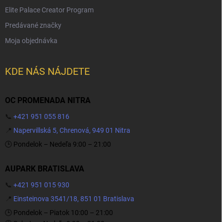
Elite Palace Creator Program
Predávané značky
Moja objednávka
KDE NÁS NÁJDETE
OC PROMENADA NITRA
📞
+421 951 055 816
📍
Napervillská 5, Chrenová, 949 01 Nitra
🕒 Pondelok – Nedeľa 9:00 – 21:00
AUPARK BRATISLAVA
📞
+421 951 015 930
📍
Einsteinova 3541/18, 851 01 Bratislava
🕒 Pondelok – Piatok 10:00 – 21:00