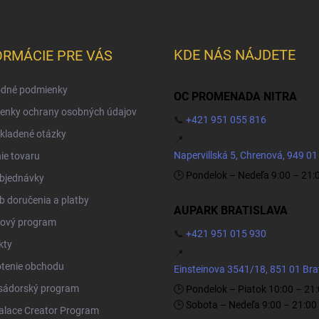
KDE NÁS NÁJDETE
ORMÁCIE PRE VÁS
dné podmienky
OC PROMENADA NITRA
enky ochrany osobných údajov
📞
+421 951 055 816
kladené otázky
📍
Napervillská 5, Chrenová, 949 01
ie tovaru
🕒 Pondelok – Nedeľa 9:00 – 21:
objednávky
 doručenia a platby
AUPARK BRATISLAVA
ový program
📞
+421 951 015 930
kty
📍
tenie obchodu
Einsteinova 3541/18, 851 01 Bra
ádorský program
🕒 Pondelok – Piatok 10:00 – 21
🕒 Sobota – Nedeľa 9:00 – 21:00
Palace Creator Program