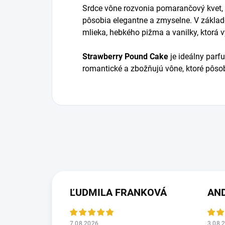
Srdce vône rozvonia pomarančový kvet, n
pôsobia elegantne a zmyselne. V základ
mlieka, hebkého pižma a vanilky, ktorá v
Strawberry Pound Cake
je ideálny parfu
romantické a zbožňujú vône, ktoré pôso
ĽUDMILA FRANKOVÁ
AN
7.08.2026
3.08.