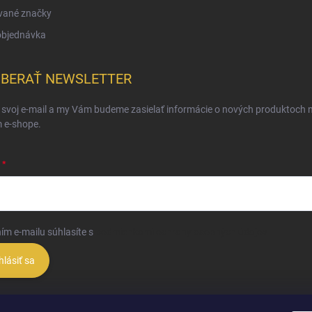
vané značky
objednávka
BERAŤ NEWSLETTER
 svoj e-mail a my Vám budeme zasielať informácie o nových produktoch 
 e-shope.
ím e-mailu súhlasíte s
podmienkami ochrany osobných údajov
hlásiť sa