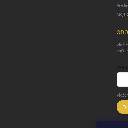
Predá
Moja 
ODO
Vložte
našom
EMAIL
Vložen
Pri