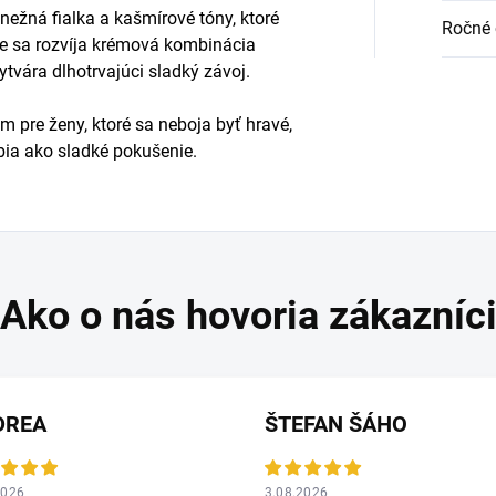
ežná fialka a kašmírové tóny, ktoré
Ročné 
e sa rozvíja krémová kombinácia
ytvára dlhotrvajúci sladký závoj.
m pre ženy, ktoré sa neboja byť hravé,
bia ako sladké pokušenie.
DREA
ŠTEFAN ŠÁHO
2026
3.08.2026