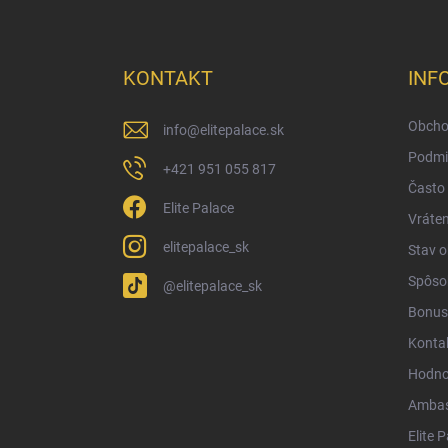
Z
á
p
ä
KONTAKT
INF
t
i
Obcho
info
@
elitepalace.sk
e
Podmi
+421 951 055 817
Často 
Elite Palace
Vráten
elitepalace_sk
Stav 
Spôsob
@elitepalace_sk
Bonus
Konta
Hodno
Ambas
Elite 