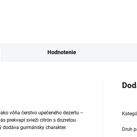
ce je sladká gurmánska vôňa
sladká a lákavá vôňa, ktorá
 karamelu, popcornu a...
pripomína gurmánsku
pochúťku....
Hodnotenie
Dod
 ako vôňa čerstvo upečeného dezertu –
Kategó
s prekvapí svieži citrón s dozretou
ý dodáva gurmánsky charakter.
Druh p