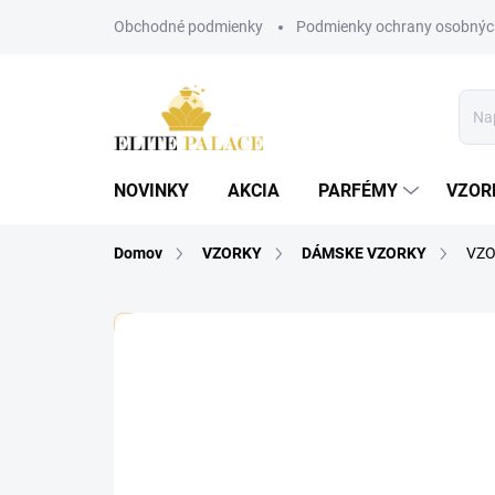
Prejsť
Obchodné podmienky
Podmienky ochrany osobnýc
na
obsah
NOVINKY
AKCIA
PARFÉMY
VZOR
Domov
VZORKY
DÁMSKE VZORKY
VZO
🏷️ Každá vzorka je označená nálepkou s názvom pa
Neohodnotené
Podrobnosti hodnote
DÁMSKE