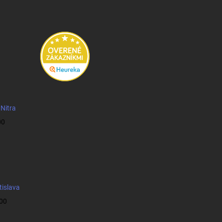
 Nitra
00
tislava
:00