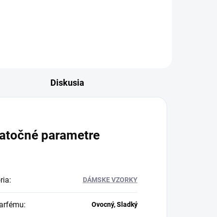
obľúbenému dezertu, ktorá
zachytáva podstatu lahodného
tiramisu....
Diskusia
atočné parametre
ria
:
DÁMSKE VZORKY
arfému
:
Ovocný, Sladký