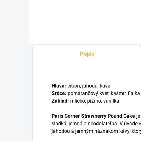
Dul
tónmi jahôd, citróna, vanilky a...
plná
Popis
Hlava:
citrón, jahoda, káva
Srdce:
pomarančový kvet, kašmír, fialka
Základ:
mlieko, pižmo, vanilka
Paris Corner Strawberry Pound Cake
je
sladká, jemná a neodolateľná. V úvode vá
jahodou a jemným náznakom kávy, ktor