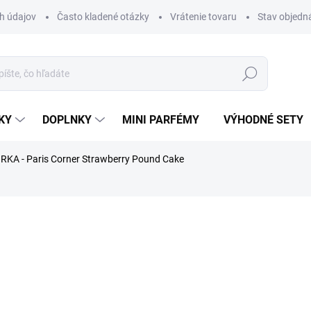
h údajov
Často kladené otázky
Vrátenie tovaru
Stav objedn
Hľadať
KY
DOPLNKY
MINI PARFÉMY
VÝHODNÉ SETY
RKA - Paris Corner Strawberry Pound Cake
rfému.
nia
ZNAČKA:
PARIS CORNER
€1,99