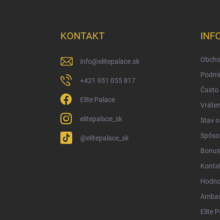
á
p
ä
KONTAKT
INF
t
i
Obcho
info
@
elitepalace.sk
e
Podmi
+421 951 055 817
Často 
Elite Palace
Vráten
elitepalace_sk
Stav 
Spôsob
@elitepalace_sk
Bonus
Konta
Hodno
Ambas
Elite 