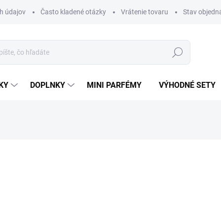
h údajov
Často kladené otázky
Vrátenie tovaru
Stav objedn
Hľadať
KY
DOPLNKY
MINI PARFÉMY
VÝHODNÉ SETY
rfému.
nia
ZNAČKA:
OUD ELITE
€1,99