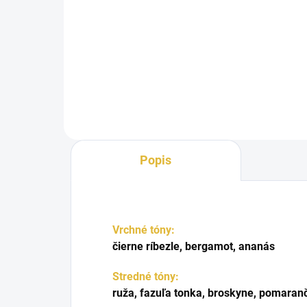
Abeer je luxusný dámsky parfém,
ktorý vyniká svojou jedinečnou
Al H
westernovou vôňou. Jeho
ele
komplexná...
čaj
mieš
Popis
Vrchné tóny:
čierne ríbezle, bergamot, ananás
Stredné tóny:
ruža, fazuľa tonka, broskyne, pomaran