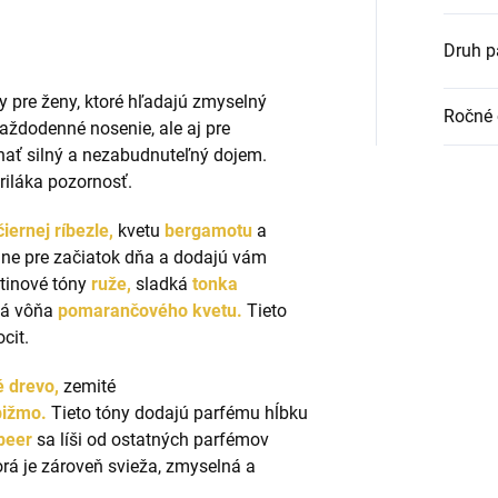
Druh p
y pre ženy, ktoré hľadajú zmyselný
Ročné 
každodenné nosenie, ale aj pre
chať silný a nezabudnuteľný dojem.
riláka pozornosť.
čiernej ríbezle,
kvetu
bergamotu
a
álne pre začiatok dňa a dodajú vám
tinové tóny
ruže,
sladká
tonka
ná vôňa
pomarančového kvetu.
Tieto
cit.
 drevo,
zemité
pižmo.
Tieto tóny dodajú parfému hĺbku
beer
sa líši od ostatných parfémov
rá je zároveň svieža, zmyselná a