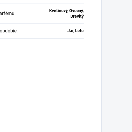
Kvetinový, Ovocný,
arfému
:
Drevitý
obdobie
:
Jar, Leto