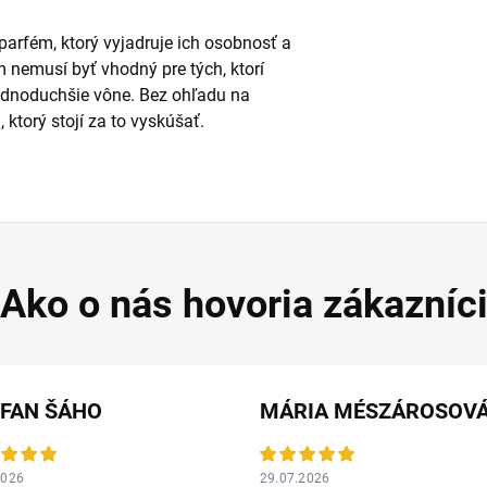
 parfém, ktorý vyjadruje ich osobnosť a
m nemusí byť vhodný pre tých, ktorí
ednoduchšie vône. Bez ohľadu na
ktorý stojí za to vyskúšať.
EFAN ŠÁHO
MÁRIA MÉSZÁROSOV
2026
29.07.2026