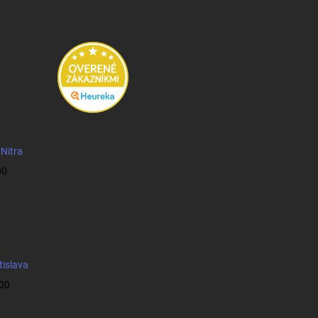
 Nitra
00
tislava
:00