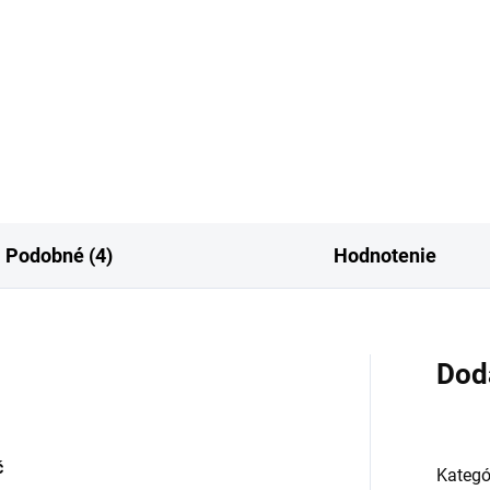
aramain Das Ziel je svieži a
gantný parfum s citrusovo-
ovým úvodom, kde sa
ajú...
Podobné (4)
Hodnotenie
Dod
č
Kategó