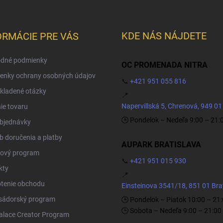
KDE NÁS NÁJDETE
ORMÁCIE PRE VÁS
dné podmienky
OC PROMENADA NITRA
enky ochrany osobných údajov
📞
+421 951 055 816
kladené otázky
📍
Napervillská 5, Chrenová, 949 01
ie tovaru
🕒 Pondelok – Nedeľa 9:00 – 21:
objednávky
 doručenia a platby
AUPARK BRATISLAVA
ový program
📞
+421 951 015 930
kty
📍
tenie obchodu
Einsteinova 3541/18, 851 01 Bra
ádorský program
🕒 Pondelok – Piatok 10:00 – 21
🕒 Sobota – Nedeľa 9:00 – 21:00
Palace Creator Program