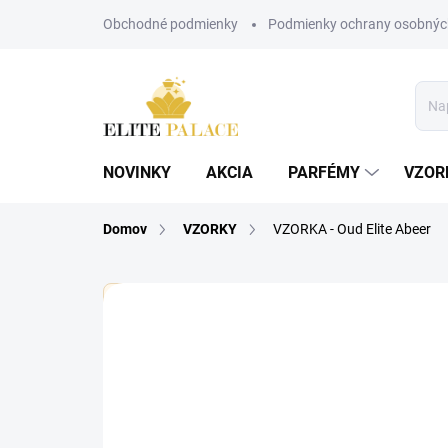
Prejsť
Obchodné podmienky
Podmienky ochrany osobnýc
na
obsah
NOVINKY
AKCIA
PARFÉMY
VZOR
Domov
VZORKY
VZORKA - Oud Elite Abeer
🏷️ Každá vzorka je označená nálepkou s názvom pa
Neohodnotené
Podrobnosti hodnote
DÁMSKE