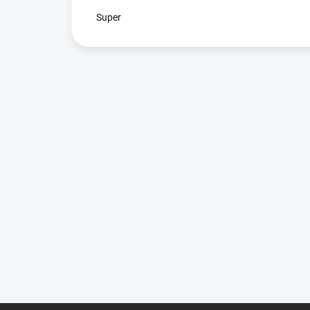
Super
Z