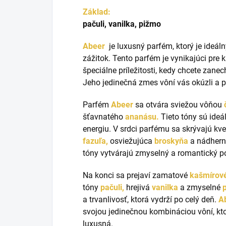
Základ:
pačuli, vanilka, pižmo
Abeer
je luxusný parfém, ktorý je ideáln
zážitok. Tento parfém je vynikajúci pre 
špeciálne príležitosti, kedy chcete zane
Jeho jedinečná zmes vôní vás okúzli a p
Parfém
Abeer
sa otvára sviežou vôňou
šťavnatého
ananásu.
Tieto tóny sú ide
energiu. V srdci parfému sa skrývajú kve
fazuľa,
osviežujúca
broskyň
a
a nádher
tóny vytvárajú zmyselný a romantický po
Na konci sa prejaví zamatové
kašmírové
tóny
pačuli,
hrejivá
vanilka
a zmyselné
a trvanlivosť, ktorá vydrží po celý deň.
A
svojou jedinečnou kombináciou vôní, kto
luxusná.