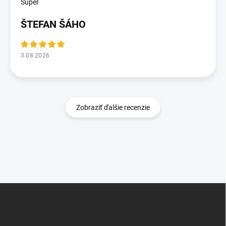
Super
ŠTEFAN ŠÁHO
3.08.2026
Zobraziť ďalšie recenzie
Z
á
p
ä