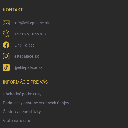
t
i
KONTAKT
e
info
@
elitepalace.sk
+421 951 055 817
Elite Palace
elitepalace_sk
@elitepalace_sk
INFORMÁCIE PRE VÁS
Obchodné podmienky
Podmienky ochrany osobných údajov
Často kladené otázky
Vrátenie tovaru