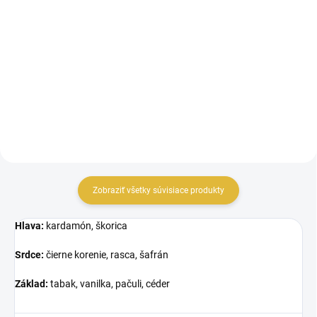
Do košíka
Inšpirované Clandestine Clara
Penhaligon'S. Milestone Painting
Inšpirované Monsieur Beauregard
Collection Paonne je zmyselná
Penhaligon'S. Milestone
a...
Painting...
Zobraziť všetky súvisiace produkty
Hlava:
kardamón, škorica
Srdce:
čierne korenie, rasca, šafrán
Základ:
tabak, vanilka, pačuli, céder