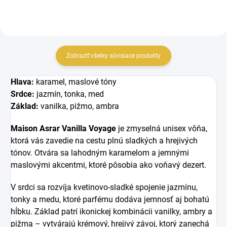
Zobraziť všetky súvisiace produkty
Hlava:
karamel, maslové tóny
Srdce:
jazmín, tonka, med
Základ:
vanilka, pižmo, ambra
Maison Asrar Vanilla Voyage
je zmyselná unisex vôňa,
ktorá vás zavedie na cestu plnú sladkých a hrejivých
tónov. Otvára sa lahodným karamelom a jemnými
maslovými akcentmi, ktoré pôsobia ako voňavý dezert.
V srdci sa rozvíja kvetinovo-sladké spojenie jazmínu,
tonky a medu, ktoré parfému dodáva jemnosť aj bohatú
hĺbku. Základ patrí ikonickej kombinácii vanilky, ambry a
pižma – vytvárajú krémový, hrejivý závoj, ktorý zanechá