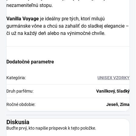
nezameniteľnú stopu.
Vanilla Voyage
je ideálny pre tých, ktorí milujú
gurmánske vône a chcú sa zahaliť do sladkej elegancie –
či už na každý deň alebo na výnimočné chvíle.
Dodatočné parametre
Kategória
:
UNISEX VZORKY
Druh parfému
:
Vanilkový, Sladký
Ročné obdobie
:
Jeseň, Zima
Diskusia
Buďte prvý, kto napíše príspevok k tejto položke.