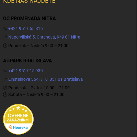
KDE NÁS NÁJDETE
OC PROMENADA NITRA
📞
+421 951 055 816
📍
Napervillská 5, Chrenová, 949 01 Nitra
🕒 Pondelok – Nedeľa 9:00 – 21:00
AUPARK BRATISLAVA
📞
+421 951 015 930
📍
Einsteinova 3541/18, 851 01 Bratislava
🕒 Pondelok – Piatok 10:00 – 21:00
🕒 Sobota – Nedeľa 9:00 – 21:00