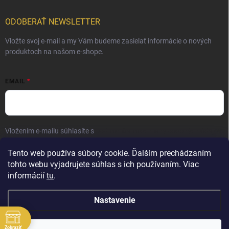
ODOBERAŤ NEWSLETTER
Vložte svoj e-mail a my Vám budeme zasielať informácie o nových
produktoch na našom e-shope.
EMAIL
Vložením e-mailu súhlasíte s
podmienkami ochrany osobných údajov
Prihlásiť sa
Tento web používa súbory cookie. Ďalším prechádzaním
tohto webu vyjadrujete súhlas s ich používaním. Viac
informácií
tu
.
Nastavenie
Zobraziť
Copyright 2026
Elite Palace
. Všetky práva vyhradené.