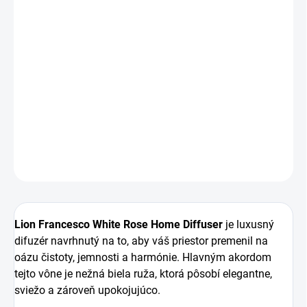
−
+
Pridať do košíka
Lion Francesco White Rose Home Diffuser
prináša do
vášho domova jemnú a elegantnú vôňu bielej ruže, ktorá
vytvára sviežu, upokojujúcu a štýlovú atmosféru v
každom interiéri.
DETAILNÉ INFORMÁCIE
OPÝTAŤ SA
STRÁŽIŤ
Lion Francesco White Rose Home Diffuser
je luxusný
difuzér navrhnutý na to, aby váš priestor premenil na
oázu čistoty, jemnosti a harmónie. Hlavným akordom
tejto vône je nežná biela ruža, ktorá pôsobí elegantne,
sviežo a zároveň upokojujúco.