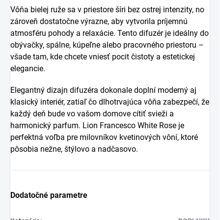
Vôňa bielej ruže sa v priestore šíri bez ostrej intenzity, no
zároveň dostatočne výrazne, aby vytvorila príjemnú
atmosféru pohody a relaxácie. Tento difuzér je ideálny do
obývačky, spálne, kúpeľne alebo pracovného priestoru –
všade tam, kde chcete vniesť pocit čistoty a estetickej
elegancie.
Elegantný dizajn difuzéra dokonale doplní moderný aj
klasický interiér, zatiaľ čo dlhotrvajúca vôňa zabezpečí, že
každý deň bude vo vašom domove cítiť svieži a
harmonický parfum. Lion Francesco White Rose je
perfektná voľba pre milovníkov kvetinových vôní, ktoré
pôsobia nežne, štýlovo a nadčasovo.
Dodatočné parametre