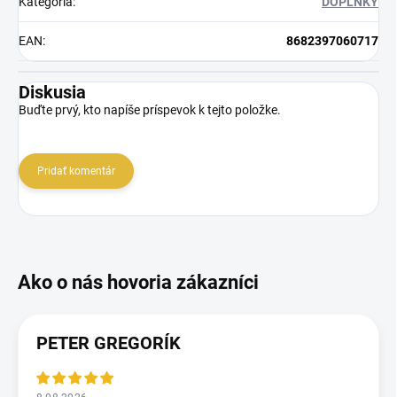
Kategória
:
DOPLNKY
EAN
:
8682397060717
Diskusia
Buďte prvý, kto napíše príspevok k tejto položke.
Pridať komentár
PETER GREGORÍK