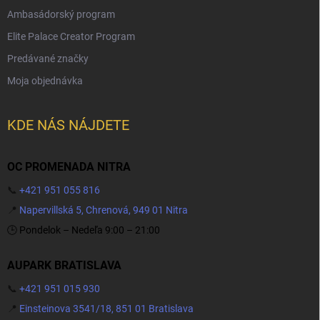
Ambasádorský program
Elite Palace Creator Program
Predávané značky
Moja objednávka
KDE NÁS NÁJDETE
OC PROMENADA NITRA
📞
+421 951 055 816
📍
Napervillská 5, Chrenová, 949 01 Nitra
🕒 Pondelok – Nedeľa 9:00 – 21:00
AUPARK BRATISLAVA
📞
+421 951 015 930
📍
Einsteinova 3541/18, 851 01 Bratislava