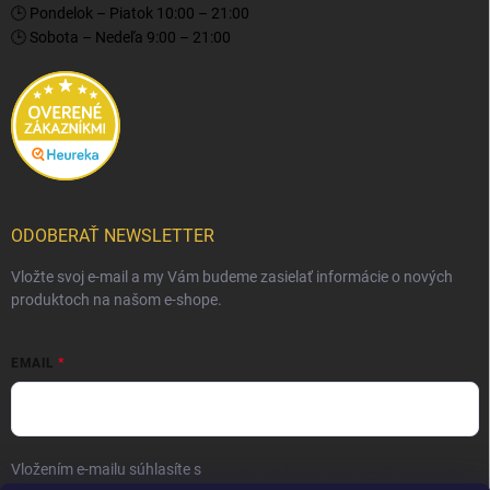
🕒 Pondelok – Piatok 10:00 – 21:00
🕒 Sobota – Nedeľa 9:00 – 21:00
ODOBERAŤ NEWSLETTER
Vložte svoj e-mail a my Vám budeme zasielať informácie o nových
produktoch na našom e-shope.
EMAIL
Vložením e-mailu súhlasíte s
podmienkami ochrany osobných údajov