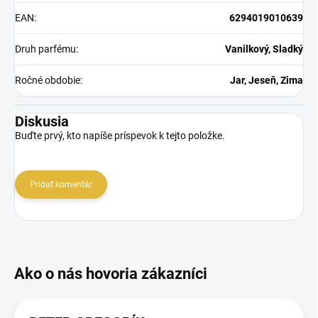
EAN
:
6294019010639
Druh parfému
:
Vanilkový, Sladký
Ročné obdobie
:
Jar, Jeseň, Zima
Diskusia
Buďte prvý, kto napíše príspevok k tejto položke.
Pridať komentár