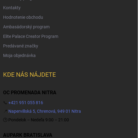
Kontakty
Hodnotenie obchodu
Ambasádorský program
Elite Palace Creator Program
Predávané značky
Moja objednávka
KDE NÁS NÁJDETE
OC PROMENADA NITRA
📞
+421 951 055 816
📍
Napervillská 5, Chrenová, 949 01 Nitra
🕒 Pondelok – Nedeľa 9:00 – 21:00
AUPARK BRATISLAVA