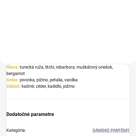
LE FALCONÉ Bonita La Rose je
Inšpirované 212 VIP Rosé
sofistikovaná parfumovaná voda,
Carolina Herrera. Le Falconé
ktorá v sebe spája eleganciu...
Niche Juman je elegantná
dámska...
Hlava:
turecká ruža, litchi, rebarbora, muškátový oriešok,
bergamot
Srdce:
pivonka, pižmo, petalia, vanilka
Základ:
kašmír, céder, kadidlo, pižmo
Dodatočné parametre
Kategória
:
DÁMSKE PARFÉMY