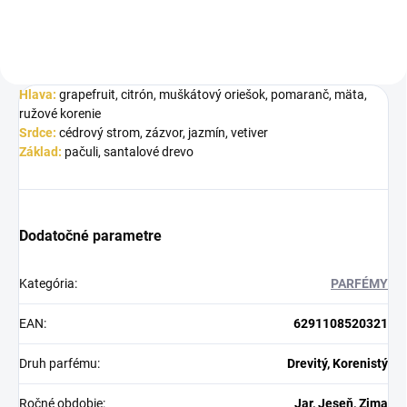
Hlava:
grapefruit, citrón, muškátový oriešok, pomaranč, mäta,
ružové korenie
Srdce:
cédrový strom, zázvor, jazmín, vetiver
Základ:
pačuli, santalové drevo
Dodatočné parametre
Kategória
:
PARFÉMY
EAN
:
6291108520321
Druh parfému
:
Drevitý, Korenistý
Ročné obdobie
:
Jar, Jeseň, Zima