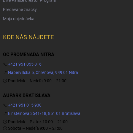
Elite Palace Creator Program
Predávané značky
Moja objednávka
KDE NÁS NÁJDETE
OC PROMENADA NITRA
📞
+421 951 055 816
📍
Napervillská 5, Chrenová, 949 01 Nitra
🕒 Pondelok – Nedeľa 9:00 – 21:00
AUPARK BRATISLAVA
📞
+421 951 015 930
📍
Einsteinova 3541/18, 851 01 Bratislava
🕒 Pondelok – Piatok 10:00 – 21:00
🕒 Sobota – Nedeľa 9:00 – 21:00