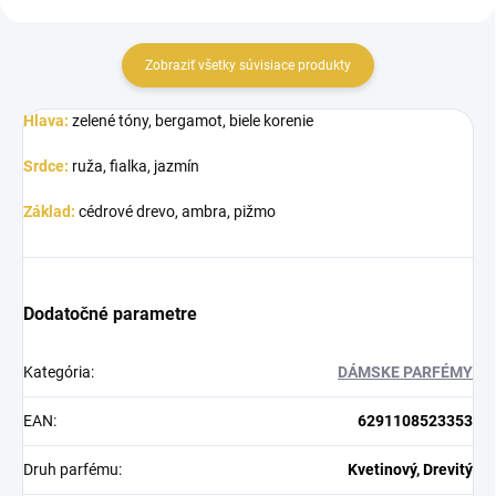
Zobraziť všetky súvisiace produkty
Hlava:
zelené tóny, bergamot, biele korenie
Srdce:
ruža, fialka, jazmín
Základ:
cédrové drevo, ambra, pižmo
Dodatočné parametre
Kategória
:
DÁMSKE PARFÉMY
EAN
:
6291108523353
Druh parfému
:
Kvetinový, Drevitý