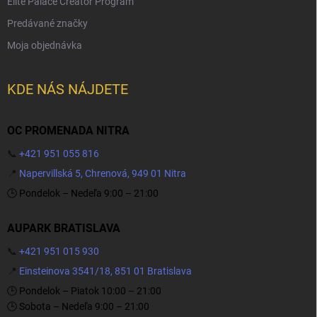
Elite Palace Creator Program
Predávané značky
Moja objednávka
KDE NÁS NÁJDETE
OC PROMENADA NITRA
📞
+421 951 055 816
📍
Napervillská 5, Chrenová, 949 01 Nitra
🕒 Pondelok – Nedeľa 9:00 – 21:00
AUPARK BRATISLAVA
📞
+421 951 015 930
📍
Einsteinova 3541/18, 851 01 Bratislava
🕒 Pondelok – Piatok 10:00 – 21:00
🕒 Sobota – Nedeľa 9:00 – 21:00