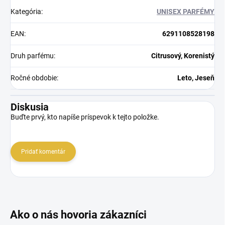
Kategória
:
UNISEX PARFÉMY
EAN
:
6291108528198
Druh parfému
:
Citrusový, Korenistý
Ročné obdobie
:
Leto, Jeseň
Diskusia
Buďte prvý, kto napíše príspevok k tejto položke.
Pridať komentár