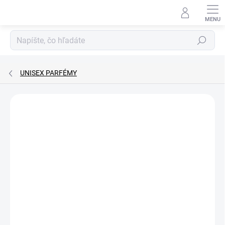
Prejsť
na
obsah
Hľadať
UNISEX PARFÉMY
Podrobnosti hodnotenia
Neohodnotené
ZNAČKA:
LE CHAMEAU
AKCIA
UNISEX