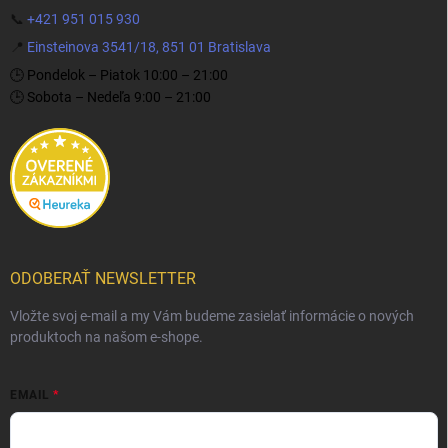
📞
+421 951 015 930
📍
Einsteinova 3541/18, 851 01 Bratislava
🕒 Pondelok – Piatok 10:00 – 21:00
🕒 Sobota – Nedeľa 9:00 – 21:00
ODOBERAŤ NEWSLETTER
Vložte svoj e-mail a my Vám budeme zasielať informácie o nových
produktoch na našom e-shope.
EMAIL