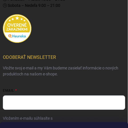
🕒 Sobota – Nedeľa 9:00 – 21:00
ODOBERAŤ NEWSLETTER
Vložte svoj e-mail a my Vám budeme zasielať informácie o nových
produktoch na našom e-shope.
EMAIL
Vložením e-mailu súhlasíte s
podmienkami ochrany osobných údajov