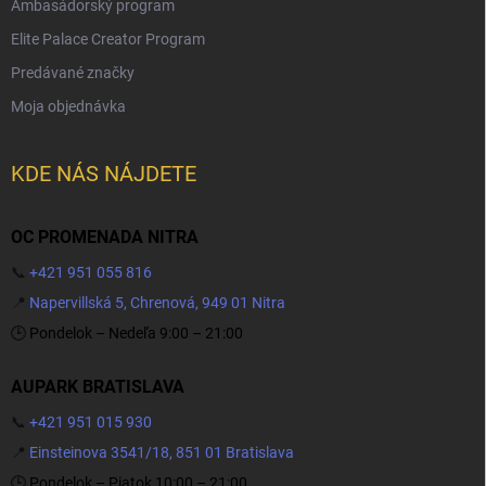
Ambasádorský program
Elite Palace Creator Program
Predávané značky
Moja objednávka
KDE NÁS NÁJDETE
OC PROMENADA NITRA
📞
+421 951 055 816
📍
Napervillská 5, Chrenová, 949 01 Nitra
🕒 Pondelok – Nedeľa 9:00 – 21:00
AUPARK BRATISLAVA
📞
+421 951 015 930
📍
Einsteinova 3541/18, 851 01 Bratislava
🕒 Pondelok – Piatok 10:00 – 21:00