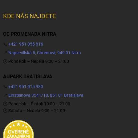
KDE NÁS NÁJDETE
OC PROMENADA NITRA
📞
+421 951 055 816
📍
Napervillská 5, Chrenová, 949 01 Nitra
🕒 Pondelok – Nedeľa 9:00 – 21:00
AUPARK BRATISLAVA
📞
+421 951 015 930
📍
Einsteinova 3541/18, 851 01 Bratislava
🕒 Pondelok – Piatok 10:00 – 21:00
🕒 Sobota – Nedeľa 9:00 – 21:00