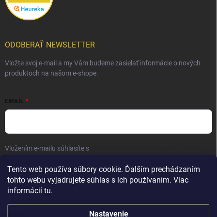
ODOBERAŤ NEWSLETTER
Vložte svoj e-mail a my Vám budeme zasielať informácie o nových
produktoch na našom e-shope.
EMAIL
Vložením e-mailu súhlasíte s
podmienkami ochrany osobných údajov
Prihlásiť sa
Tento web používa súbory cookie. Ďalším prechádzaním
tohto webu vyjadrujete súhlas s ich používaním. Viac
informácií
tu
.
Nastavenie