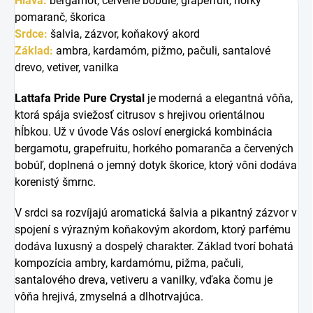
Hlava:
bergamot, červené bobule, grapefruit, horký
pomaranč, škorica
Srdce:
šalvia, zázvor, koňakový akord
Základ:
ambra, kardamóm, pižmo, pačuli, santalové
drevo, vetiver, vanilka
Lattafa Pride Pure Crystal
je moderná a elegantná vôňa,
ktorá spája sviežosť citrusov s hrejivou orientálnou
hĺbkou. Už v úvode Vás osloví energická kombinácia
bergamotu, grapefruitu, horkého pomaranča a červených
bobúľ, doplnená o jemný dotyk škorice, ktorý vôni dodáva
korenistý šmrnc.
V srdci sa rozvíjajú aromatická šalvia a pikantný zázvor v
spojení s výrazným koňakovým akordom, ktorý parfému
dodáva luxusný a dospelý charakter. Základ tvorí bohatá
kompozícia ambry, kardamómu, pižma, pačuli,
santalového dreva, vetiveru a vanilky, vďaka čomu je
vôňa hrejivá, zmyselná a dlhotrvajúca.