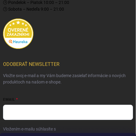
🕒 Pondelok – Piatok 10:00 – 21:00
🕒 Sobota – Nedeľa 9:00 – 21:00
ODOBERAŤ NEWSLETTER
Vložte svoj e-mail a my Vám budeme zasielať informácie o nových
produktoch na našom e-shope.
EMAIL
Vložením e-mailu súhlasíte s
podmienkami ochrany osobných údajov