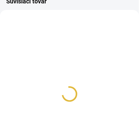
Súvisiaci tovar
PÁNSKE
POSLEDNÉ KUSY!
UNISEX
SKLADOM
SKLADOM
Lattafa Pride Art Of
Lattafa Pride Art Of
Arabia III EDP 100 ml
Arabia I.
€43
€46,50
Do košíka
Do košíka
Unisex parfumovaná voda
Inšpirované Imagination Louis
Lattafa Pride Art of Arabia III je
Vuitton. Unisex parfumovaná
originálna drevito-kvetinová
voda Lattafa Pride Art of Arabia...
vôňa,...