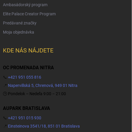
Ambasádorský program
Elite Palace Creator Program
Predávané značky
Moja objednávka
KDE NÁS NÁJDETE
OC PROMENADA NITRA
📞
+421 951 055 816
📍
Napervillská 5, Chrenová, 949 01 Nitra
🕒 Pondelok – Nedeľa 9:00 – 21:00
AUPARK BRATISLAVA
📞
+421 951 015 930
📍
Einsteinova 3541/18, 851 01 Bratislava