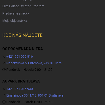
Elite Palace Creator Program
Predávané značky
Moja objednávka
KDE NÁS NÁJDETE
OC PROMENADA NITRA
📞
+421 951 055 816
📍
Napervillská 5, Chrenová, 949 01 Nitra
🕒 Pondelok – Nedeľa 9:00 – 21:00
AUPARK BRATISLAVA
📞
+421 951 015 930
📍
Einsteinova 3541/18, 851 01 Bratislava
🕒 Pondelok – Piatok 10:00 – 21:00