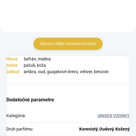
Zobraziť všetky súvisiace produkty
Hlava
šafrán, malina
Srdce
pačuli, koža
Základ
ambra, oud, guajakové drevo, vetiver, benzoin
Dodatočné parametre
Kategória
:
UNISEX VZORKY
Druh parfému
:
Korenistý, Oudový, Kožený