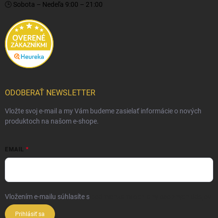
🕒 Sobota – Nedeľa 9:00 – 21:00
ODOBERAŤ NEWSLETTER
Vložte svoj e-mail a my Vám budeme zasielať informácie o nových
produktoch na našom e-shope.
EMAIL
Vložením e-mailu súhlasíte s
podmienkami ochrany osobných údajov
Prihlásiť sa