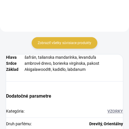
Zobraziť všetky súvisiace produkty
Hlava
šafrán, talianska mandarínka, levanduľa
Srdce
ambrové drevo, borievka virgínska, pakost
Základ
Akigalawood®, kadidlo, labdanum
Dodatočné parametre
Kategória
:
VZORKY
Druh parfému
:
Drevitý, Orientálny