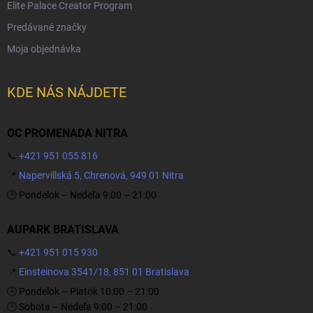
Elite Palace Creator Program
Predávané značky
Moja objednávka
KDE NÁS NÁJDETE
OC PROMENADA NITRA
📞
+421 951 055 816
📍
Napervillská 5, Chrenová, 949 01 Nitra
🕒 Pondelok – Nedeľa 9:00 – 21:00
AUPARK BRATISLAVA
📞
+421 951 015 930
📍
Einsteinova 3541/18, 851 01 Bratislava
🕒 Pondelok – Piatok 10:00 – 21:00
🕒 Sobota – Nedeľa 9:00 – 21:00