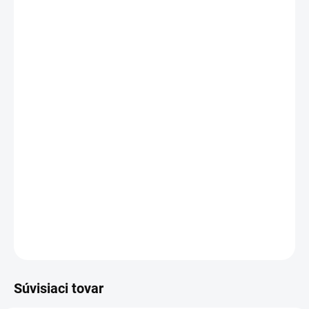
MOŽNOSTI
DORUČENIA
−
+
Pridať do košíka
Podobné ako
Gucci Guilty Absolute Gucci.
Unisex parfumovaná voda Lattafa Musamam je pre tých,
ktorí sa neboja porušovať pravidlá a vystúpiť z davu. S
drevitými a orientálnymi tónmi vás zahreje a dokonale
ladí s chladným počasím.
DETAILNÉ INFORMÁCIE
OPÝTAŤ SA
STRÁŽIŤ
Súvisiaci tovar