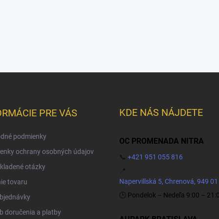
KDE NÁS NÁJDETE
ORMÁCIE PRE VÁS
dné podmienky
OC PROMENADA NITRA
enky ochrany osobných údajov
📞
+421 951 055 816
kladené otázky
📍
Napervillská 5, Chrenová, 949 01
ie tovaru
🕒 Pondelok – Nedeľa 9:00 – 21:
objednávky
 doručenia a platby