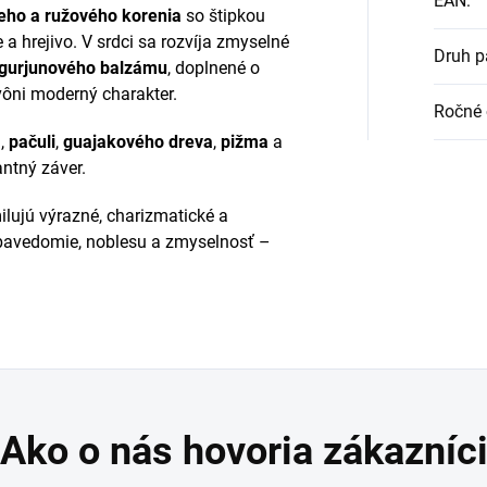
EAN
:
eho a ružového korenia
so štipkou
 a hrejivo. V srdci sa rozvíja zmyselné
Druh p
gurjunového balzámu
, doplnené o
vôni moderný charakter.
Ročné 
a
,
pačuli
,
guajakového dreva
,
pižma
a
antný záver.
milujú výrazné, charizmatické a
bavedomie, noblesu a zmyselnosť –