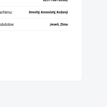
arfému
:
Drevitý, Korenistý, Kožený
obdobie
:
Jeseň, Zima