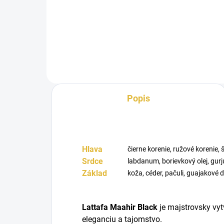
Lattafa Maahir vás zahalí do
Inšp
vône, ktorá zaručí skvelú náladu
Latt
po celý...
inte
Popis
Hlava
čierne korenie, ružové korenie, 
Srdce
labdanum, borievkový olej, gur
Základ
koža, céder, pačuli, guajakové 
Lattafa Maahir Black
je majstrovsky vyt
eleganciu a tajomstvo.