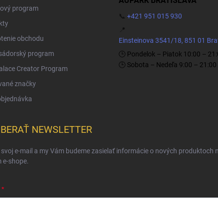
AUPARK BRATISLAVA
ový program
📞
+421 951 015 930
kty
📍
tenie obchodu
Einsteinova 3541/18, 851 01 Bra
ádorský program
🕒 Pondelok – Piatok 10:00 – 21
🕒 Sobota – Nedeľa 9:00 – 21:00
Palace Creator Program
vané značky
objednávka
BERAŤ NEWSLETTER
 svoj e-mail a my Vám budeme zasielať informácie o nových produktoch 
 e-shope.