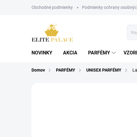
Prejsť
Obchodné podmienky
Podmienky ochrany osobnýc
na
obsah
NOVINKY
AKCIA
PARFÉMY
VZOR
Domov
PARFÉMY
UNISEX PARFÉMY
La
Neohodnotené
Podrobnosti hodnote
POSLEDNÉ KUSY!
UNISEX