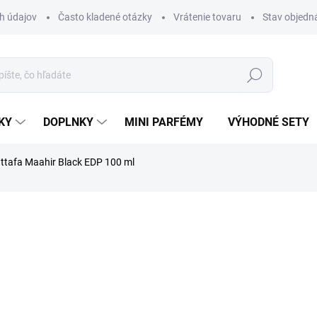
h údajov
Často kladené otázky
Vrátenie tovaru
Stav objedn
Hľadať
KY
DOPLNKY
MINI PARFÉMY
VÝHODNÉ SETY
ttafa Maahir Black EDP 100 ml
nia
ZNAČKA:
LATTAFA
€28,90
Jednotková
SKLADOM
cena:
MÔŽEME DORUČIŤ DO:
13.08.