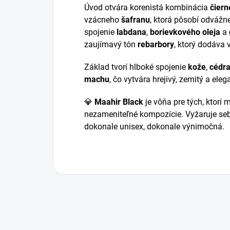
Úvod otvára korenistá kombinácia
čiern
vzácneho
šafranu
, ktorá pôsobí odvážne
spojenie
labdana
,
borievkového oleja
a
zaujímavý tón
rebarbory
, ktorý dodáva 
Základ tvorí hlboké spojenie
kože
,
cédr
machu
, čo vytvára hrejivý, zemitý a eleg
💎
Maahir Black
je vôňa pre tých, ktorí 
nezameniteľné kompozície. Vyžaruje se
dokonale unisex, dokonale výnimočná.