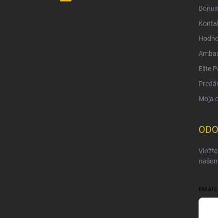
Bonus
Konta
Hodno
Ambas
Elite 
Predá
Moja 
ODO
Vložte
našom
EMAIL