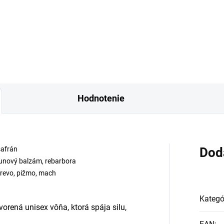
irované Terroni Orto Parisi.
Inšpirované Sedley Parfums 
afa Maahir Black je
Marly. Unisex parfumovaná v
nzívna, luxusná a výrazná...
Lattafa Maahir Legacy sa...
Hodnotenie
šafrán
Dod
junový balzám, rebarbora
drevo, pižmo, mach
Kategó
vorená unisex vôňa, ktorá spája silu,