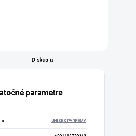
de
oda
Diskusia
atočné parametre
ria
:
UNISEX PARFÉMY
6291108730362