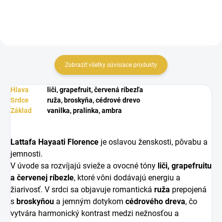
Zobraziť všetky súvisiace produkty
Hlava
liči, grapefruit, červená ríbezľa
Srdce
ruža, broskyňa, cédrové drevo
Základ
vanilka, pralinka, ambra
Lattafa Hayaati Florence
je oslavou ženskosti, pôvabu a
jemnosti.
V úvode sa rozvíjajú svieže a ovocné tóny
liči, grapefruitu
a červenej ríbezle
, ktoré vôni dodávajú energiu a
žiarivosť. V srdci sa objavuje romantická
ruža
prepojená
s
broskyňou
a jemným dotykom
cédrového dreva
, čo
vytvára harmonický kontrast medzi nežnosťou a