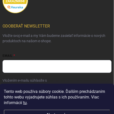
ODOBERAŤ NEWSLETTER
Vložte svoj e-mail a my Vám budeme zasielať informácie o nových
produktoch na našom e-shope.
EMAIL
Vložením e-mailu súhlasíte s
podmienkami ochrany osobných údajov
Prihlásiť sa
Tento web používa súbory cookie. Ďalším prechádzaním
tohto webu vyjadrujete súhlas s ich používaním. Viac
informácií
tu
.