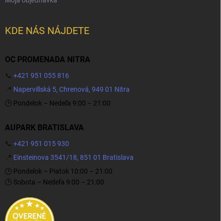
KDE NÁS NÁJDETE
OC PROMENADA NITRA
📞
+421 951 055 816
📍
Napervillská 5, Chrenová, 949 01 Nitra
🕒 Pondelok – Nedeľa 9:00 – 21:00
AUPARK BRATISLAVA
📞
+421 951 015 930
📍
Einsteinova 3541/18, 851 01 Bratislava
🕒 Pondelok – Piatok 10:00 – 21:00
🕒 Sobota – Nedeľa 9:00 – 21:00