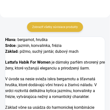
Zobraziť všetky súvisiace produkty
Hlava:
bergamot, hruška
Srdce:
jazmín, konvalinka, frézia
Základ:
pižmo, suchý jantár, dubový mach
Lattafa Habik For Women
je dámsky parfém stvorený pre
ženy, ktoré vyžarujú eleganciu a prirodzený šarm.
V úvode sa nesie svieža iskra bergamotu a šťavnatá
hruška, ktoré dodávajú vôni hravú a žiarivú náladu. V
srdci rozkvitá delikátna kytica jazmínu, konvalinky a
frézie, vytvárajúca nežný a romantický charakter.
Základ vône sa usádza do harmonickej kombinácie