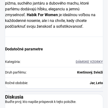
pižma, suchého jantáru a dubového machu, ktoré
parfému dodávajú hĺbku, eleganciu a jemnú
zmyselnosť.
Habik For Women
je ideálnou voľbou na
každodenné nosenie, ale i na chvíle, kedy chcete
podčiarknuť svoju ženskosť a sofistikovanosť.
Dodatočné parametre
Kategória
:
DÁMSKE VZORKY
Druh parfému
:
Kvetinový, Svieži
Ročné obdobie
:
Jar, Leto
Diskusia
Buďte prvý, kto napíše príspevok k tejto položke.