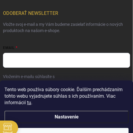
ODOBERAŤ NEWSLETTER
Vložte svoj e-mail a my Vám budeme zasielať informácie o nových
produktoch na našom e-shope.
EMAIL
Vložením e-mailu súhlasíte s
podmienkami ochrany osobných údajov
Prihlásiť sa
Tento web používa súbory cookie. Ďalším prechádzaním
tohto webu vyjadrujete súhlas s ich používaním. Viac
informácií
tu
.
Nastavenie
Zobraziť