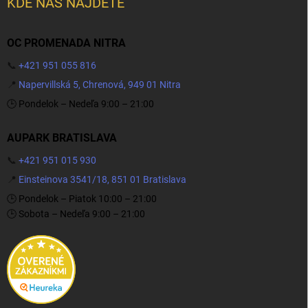
KDE NÁS NÁJDETE
OC PROMENADA NITRA
📞
+421 951 055 816
📍
Napervillská 5, Chrenová, 949 01 Nitra
🕒 Pondelok – Nedeľa 9:00 – 21:00
AUPARK BRATISLAVA
📞
+421 951 015 930
📍
Einsteinova 3541/18, 851 01 Bratislava
🕒 Pondelok – Piatok 10:00 – 21:00
🕒 Sobota – Nedeľa 9:00 – 21:00