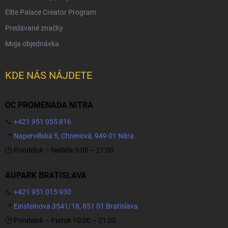
Elite Palace Creator Program
Predávané značky
Moja objednávka
KDE NÁS NÁJDETE
OC PROMENADA NITRA
📞
+421 951 055 816
📍
Napervillská 5, Chrenová, 949 01 Nitra
🕒 Pondelok – Nedeľa 9:00 – 21:00
AUPARK BRATISLAVA
📞
+421 951 015 930
📍
Einsteinova 3541/18, 851 01 Bratislava
🕒 Pondelok – Piatok 10:00 – 21:00