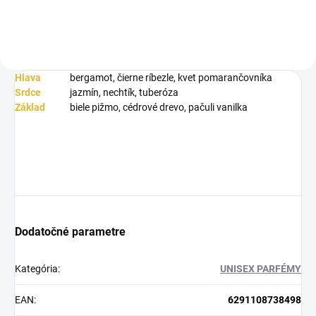
Hlava
bergamot, čierne ríbezle, kvet pomarančovníka
Srdce
jazmín, nechtík, tuberóza
Základ
biele pižmo, cédrové drevo, pačuli vanilka
Dodatočné parametre
Kategória
:
UNISEX PARFÉMY
EAN
:
6291108738498