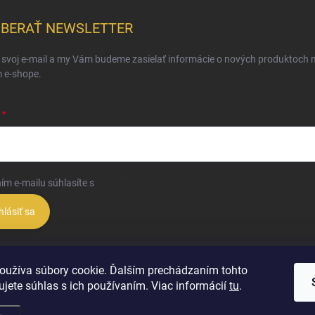
BERAŤ NEWSLETTER
 svoj e-mail a my Vám budeme zasielať informácie o nových produktoch 
 e-shope.
ím e-mailu súhlasíte s
podmienkami ochrany osobných údajov
hlásiť sa
oužíva súbory cookie. Ďalším prechádzaním tohto
jete súhlas s ich používaním. Viac informácií
tu
.