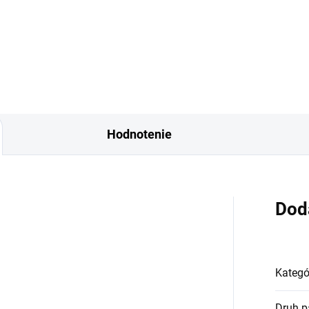
Dámska parfumovaná voda
afa Yara – stelesnenie luxusu
Lattafa Yara Moi odhalí vašu
yselnosti. Táto orientálna a...
vášnivú stránku. Nabité
vzrušením a túžbou,...
Hodnotenie
Dod
Kategó
Druh p