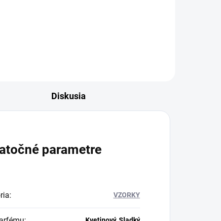
Diskusia
atočné parametre
ria
:
VZORKY
arfému
:
Kvetinový, Sladký