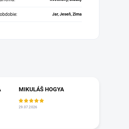
obdobie
:
Jar, Jeseň, Zima
Á
MIKULÁŠ HOGYA
29.07.2026