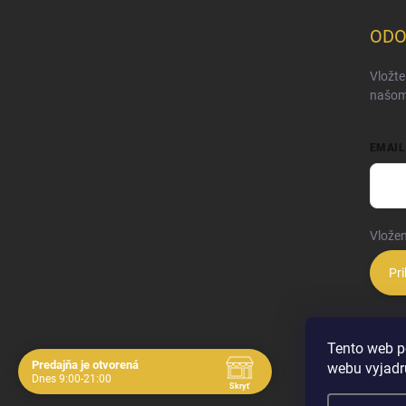
ODO
Vložte
našom
EMAIL
Vložen
Pri
Tento web p
Predajňa je otvorená
webu vyjadru
Navštívte nás osobne
Dnes 9:00-21:00
Skryť
Čas