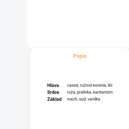
Latt
vôňa. Bayaan bol uvedený na trh
a zm
v...
Popis
Hlava
cassis, ružové korenie, liči
Srdce
ruža, pralinka, kardamóm
Základ
mach, oud, vanilka