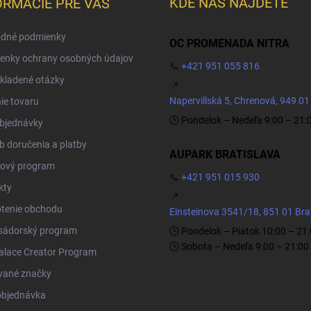
KDE NÁS NÁJDETE
ORMÁCIE PRE VÁS
dné podmienky
OC PROMENADA NITRA
enky ochrany osobných údajov
📞
+421 951 055 816
kladené otázky
📍
Napervillská 5, Chrenová, 949 01
ie tovaru
🕒 Pondelok – Nedeľa 9:00 – 21:
objednávky
 doručenia a platby
AUPARK BRATISLAVA
ový program
📞
+421 951 015 930
kty
📍
tenie obchodu
Einsteinova 3541/18, 851 01 Bra
ádorský program
🕒 Pondelok – Piatok 10:00 – 21
🕒 Sobota – Nedeľa 9:00 – 21:00
Palace Creator Program
vané značky
objednávka