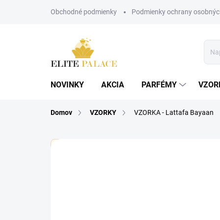
Prejsť
Obchodné podmienky
Podmienky ochrany osobnýc
na
obsah
NOVINKY
AKCIA
PARFÉMY
VZOR
Domov
VZORKY
VZORKA - Lattafa Bayaan
🏷️ Každá vzorka je označená nálepkou s názvom pa
Neohodnotené
Podrobnosti hodnote
UNISEX