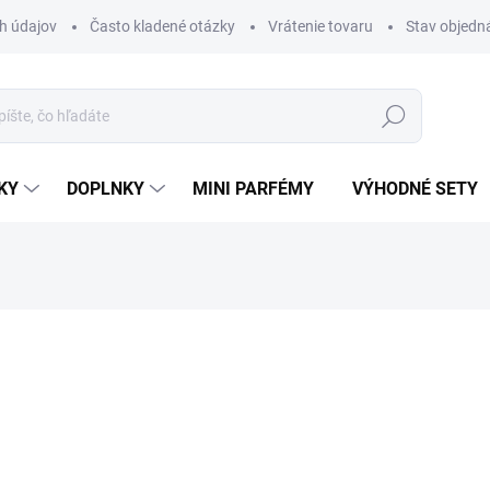
h údajov
Často kladené otázky
Vrátenie tovaru
Stav objedn
Hľadať
KY
DOPLNKY
MINI PARFÉMY
VÝHODNÉ SETY
rfému.
nia
ZNAČKA:
LATTAFA
€1,99