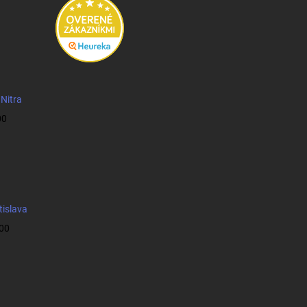
 Nitra
00
tislava
:00