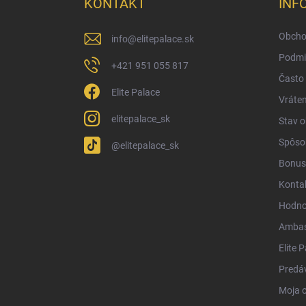
KONTAKT
INF
t
i
Obcho
info
@
elitepalace.sk
e
Podmi
+421 951 055 817
Často 
Elite Palace
Vráten
elitepalace_sk
Stav 
Spôsob
@elitepalace_sk
Bonus
Konta
Hodno
Ambas
Elite 
Predá
Moja 