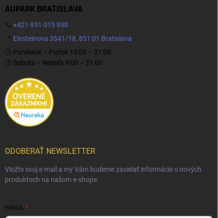
AUPARK BRATISLAVA
📞
+421 951 015 930
📍
Einsteinova 3541/18, 851 01 Bratislava
🕒 Pondelok – Piatok 10:00 – 21:00
🕒 Sobota – Nedeľa 9:00 – 21:00
ODOBERAŤ NEWSLETTER
Vložte svoj e-mail a my Vám budeme zasielať informácie o nových
produktoch na našom e-shope.
EMAIL