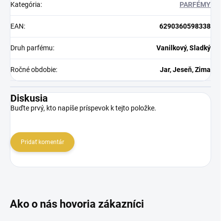
Kategória
:
PARFÉMY
EAN
:
6290360598338
Druh parfému
:
Vanilkový, Sladký
Ročné obdobie
:
Jar, Jeseň, Zima
Diskusia
Buďte prvý, kto napíše príspevok k tejto položke.
Pridať komentár