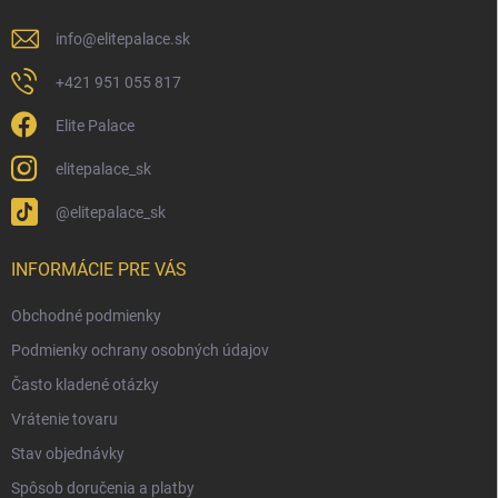
e
info
@
elitepalace.sk
+421 951 055 817
Elite Palace
elitepalace_sk
@elitepalace_sk
INFORMÁCIE PRE VÁS
Obchodné podmienky
Podmienky ochrany osobných údajov
Často kladené otázky
Vrátenie tovaru
Stav objednávky
Spôsob doručenia a platby