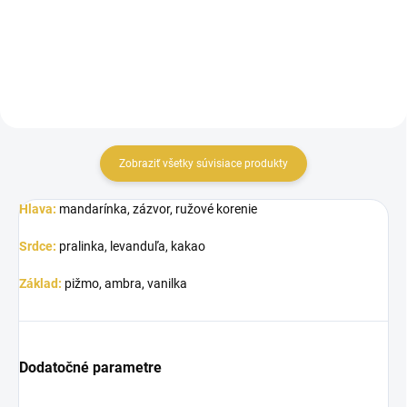
Lattafa Angham je podmanivá
Dolce&Gabbana. Lattafa Angham
vôňa, ktorá v sebe kombinuje...
Second Song je jemne...
Zobraziť všetky súvisiace produkty
Hlava:
mandarínka, zázvor, ružové korenie
Srdce:
pralinka, levanduľa, kakao
Základ:
pižmo, ambra, vanilka
Dodatočné parametre