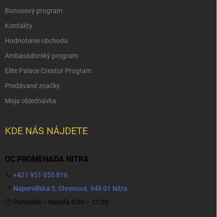
Bonusový program
Kontakty
Hodnotenie obchodu
Ambasádorský program
Elite Palace Creator Program
Predávané značky
Moja objednávka
KDE NÁS NÁJDETE
OC PROMENADA NITRA
📞
+421 951 055 816
📍
Napervillská 5, Chrenová, 949 01 Nitra
🕒 Pondelok – Nedeľa 9:00 – 21:00