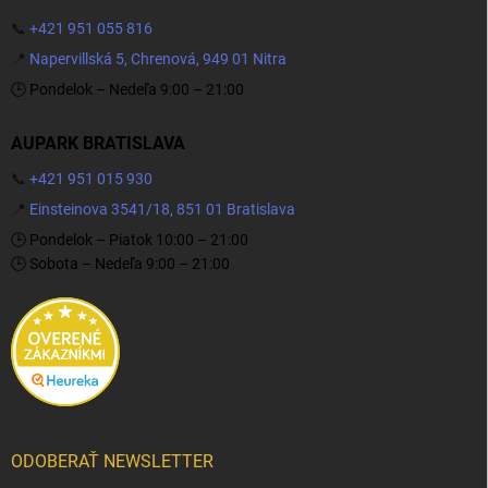
📞
+421 951 055 816
📍
Napervillská 5, Chrenová, 949 01 Nitra
🕒 Pondelok – Nedeľa 9:00 – 21:00
AUPARK BRATISLAVA
📞
+421 951 015 930
📍
Einsteinova 3541/18, 851 01 Bratislava
🕒 Pondelok – Piatok 10:00 – 21:00
🕒 Sobota – Nedeľa 9:00 – 21:00
ODOBERAŤ NEWSLETTER