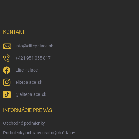
á
p
ä
t
i
KONTAKT
e
info
@
elitepalace.sk
+421 951 055 817
Elite Palace
elitepalace_sk
@elitepalace_sk
INFORMÁCIE PRE VÁS
Obchodné podmienky
Podmienky ochrany osobných údajov