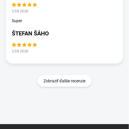
3.08.2026
Super
ŠTEFAN ŠÁHO
3.08.2026
Zobraziť ďalšie recenzie
Z