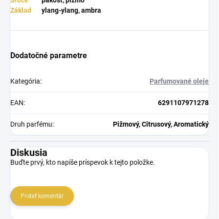
Srdce
pakost, pižmo
Základ
ylang-ylang, ambra
Dodatočné parametre
Kategória
:
Parfumované oleje
EAN
:
6291107971278
Druh parfému
:
Pižmový, Citrusový, Aromatický
Diskusia
Buďte prvý, kto napíše príspevok k tejto položke.
Pridať komentár