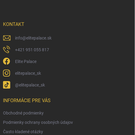
p
ä
t
i
KONTAKT
e
info
@
elitepalace.sk
+421 951 055 817
Elite Palace
elitepalace_sk
@elitepalace_sk
INFORMÁCIE PRE VÁS
Obchodné podmienky
Podmienky ochrany osobných údajov
Často kladené otázky