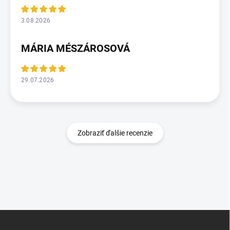
3.08.2026
MÁRIA MÉSZÁROSOVÁ
29.07.2026
Zobraziť ďalšie recenzie
Z
á