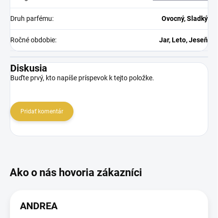
Druh parfému
:
Ovocný, Sladký
Ročné obdobie
:
Jar, Leto, Jeseň
Diskusia
Buďte prvý, kto napíše príspevok k tejto položke.
Pridať komentár
ANDREA