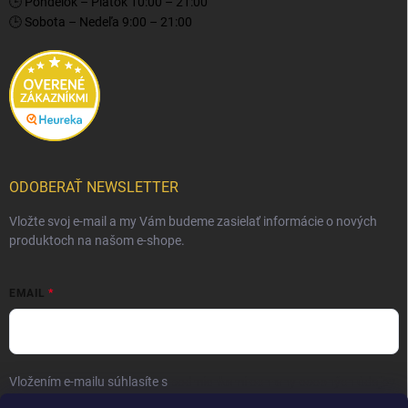
🕒 Pondelok – Piatok 10:00 – 21:00
🕒 Sobota – Nedeľa 9:00 – 21:00
ODOBERAŤ NEWSLETTER
Vložte svoj e-mail a my Vám budeme zasielať informácie o nových
produktoch na našom e-shope.
EMAIL
Vložením e-mailu súhlasíte s
podmienkami ochrany osobných údajov