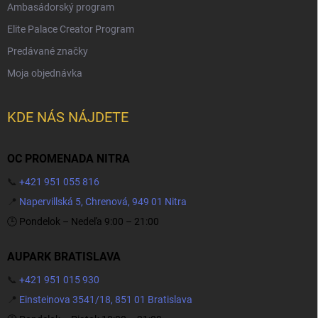
Ambasádorský program
Elite Palace Creator Program
Predávané značky
Moja objednávka
KDE NÁS NÁJDETE
OC PROMENADA NITRA
📞
+421 951 055 816
📍
Napervillská 5, Chrenová, 949 01 Nitra
🕒 Pondelok – Nedeľa 9:00 – 21:00
AUPARK BRATISLAVA
📞
+421 951 015 930
📍
Einsteinova 3541/18, 851 01 Bratislava