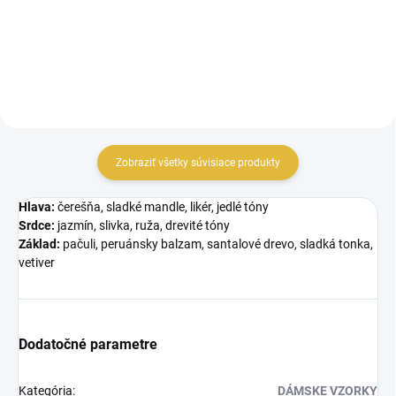
kde sa šťavnatá čerešňa a...
Zobraziť všetky súvisiace produkty
Hlava:
čerešňa, sladké mandle, likér, jedlé tóny
Srdce:
jazmín, slivka, ruža, drevité tóny
Základ:
pačuli, peruánsky balzam, santalové drevo, sladká tonka,
vetiver
Dodatočné parametre
Kategória
:
DÁMSKE VZORKY