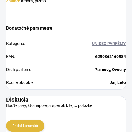
Základ:
ambra, pižmo
Dodatočné parametre
Kategória
:
UNISEX PARFÉMY
EAN
:
6290362160984
Druh parfému
:
Pižmový, Ovocný
Ročné obdobie
:
Jar, Leto
Diskusia
Buďte prvý, kto napíše príspevok k tejto položke.
Pridať komentár