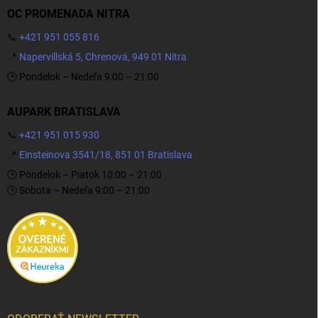
OC PROMENADA NITRA
📞
+421 951 055 816
📍
Napervillská 5, Chrenová, 949 01 Nitra
🕒 Pondelok – Nedeľa 9:00 – 21:00
AUPARK BRATISLAVA
📞
+421 951 015 930
📍
Einsteinova 3541/18, 851 01 Bratislava
🕒 Pondelok – Piatok 10:00 – 21:00
🕒 Sobota – Nedeľa 9:00 – 21:00