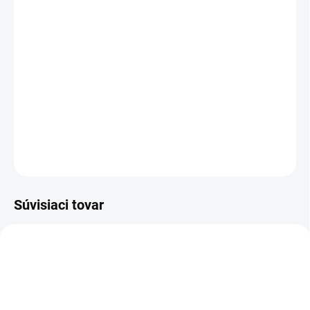
Gulf Orchid Blueberry
je jedinečná vôňa, ktorá sa otvára sviežimi
aldehydickými tónmi. V srdci rozkvitá sladká čučoriedka
prepletená jemnými kvetinovými tónmi a zmyselným pižmom.
Základ vône tvorí hrejivá ambra a elegantné pižmo, ktoré
dodávajú parfému sofistikovaný a trvácny charakter.
DETAILNÉ INFORMÁCIE
OPÝTAŤ SA
STRÁŽIŤ
Súvisiaci tovar
UNISEX