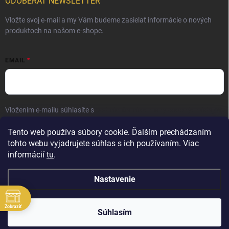
ODOBERAŤ NEWSLETTER
Vložte svoj e-mail a my Vám budeme zasielať informácie o nových
produktoch na našom e-shope.
EMAIL
Vložením e-mailu súhlasíte s
podmienkami ochrany osobných údajov
Prihlásiť sa
Tento web používa súbory cookie. Ďalším prechádzaním
tohto webu vyjadrujete súhlas s ich používaním. Viac
informácií
tu
.
Nastavenie
Zobraziť
Copyright 2026
Elite Palace
. Všetky práva vyhradené.
Súhlasím
Vytvoril Shoptet