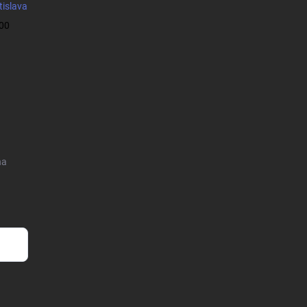
tislava
:00
na