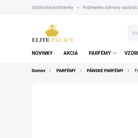
Prejsť
Obchodné podmienky
Podmienky ochrany osobnýc
na
obsah
NOVINKY
AKCIA
PARFÉMY
VZOR
Domov
PARFÉMY
PÁNSKE PARFÉMY
F
Neohodnotené
Podrobnosti hodnote
POSLEDNÉ KUSY!
PÁNSKE