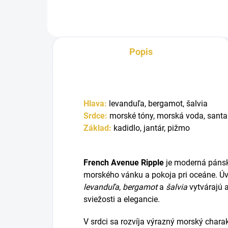
Popis
Hlava:
l
evanduľa, b
ergamot, š
alvia
Srdce:
m
orské tóny, m
orská voda, s
anta
Základ:
k
adidlo, j
antár, p
ižmo
French Avenue Ripple
je moderná pánsk
morského vánku a pokoja pri oceáne. Úv
levanduľa
,
bergamot
a
šalvia
vytvárajú 
sviežosti a elegancie.
V srdci sa rozvíja výrazný morský charak