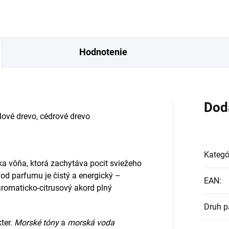
Hodnotenie
Dod
lové drevo, c
édrové drevo
Kategó
a vôňa, ktorá zachytáva pocit sviežeho
od parfumu je čistý a energický –
EAN
:
aromaticko-citrusový akord plný
Druh p
ter.
Morské tóny
a
morská voda