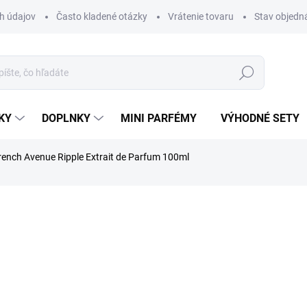
h údajov
Často kladené otázky
Vrátenie tovaru
Stav objedn
Hľadať
KY
DOPLNKY
MINI PARFÉMY
VÝHODNÉ SETY
rench Avenue Ripple Extrait de Parfum 100ml
nia
ZNAČKA:
FRENCH AVENUE
€39,40
Jednotková
€39,40 / 100 ml
cena:
SKLADOM