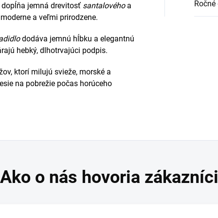
Ročné 
ý dopĺňa jemná drevitosť
santalového
a
, moderne a veľmi prirodzene.
adidlo
dodáva jemnú hĺbku a elegantnú
rajú hebký, dlhotrvajúci podpis.
ov, ktorí milujú svieže, morské a
nesie na pobrežie počas horúceho