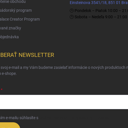
tenie obchodu
Einsteinova 3541/18, 851 01 Bra
ádorský program
🕒 Pondelok – Piatok 10:00 – 21
🕒 Sobota – Nedeľa 9:00 – 21:00
Palace Creator Program
vané značky
objednávka
BERAŤ NEWSLETTER
 svoj e-mail a my Vám budeme zasielať informácie o nových produktoch 
 e-shope.
ím e-mailu súhlasíte s
podmienkami ochrany osobných údajov