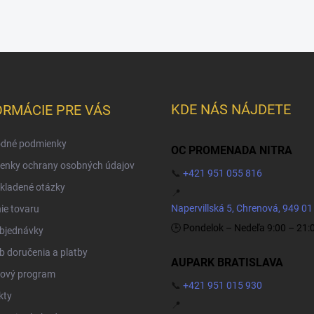
KDE NÁS NÁJDETE
ORMÁCIE PRE VÁS
dné podmienky
OC PROMENADA NITRA
enky ochrany osobných údajov
📞
+421 951 055 816
kladené otázky
📍
Napervillská 5, Chrenová, 949 01
ie tovaru
🕒 Pondelok – Nedeľa 9:00 – 21:
objednávky
 doručenia a platby
AUPARK BRATISLAVA
ový program
📞
+421 951 015 930
kty
📍