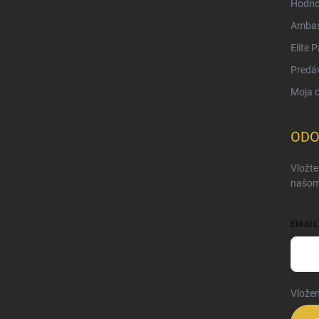
Hodno
Ambas
Elite 
Predá
Moja 
ODO
Vložte
našom
EMAIL
Vložen