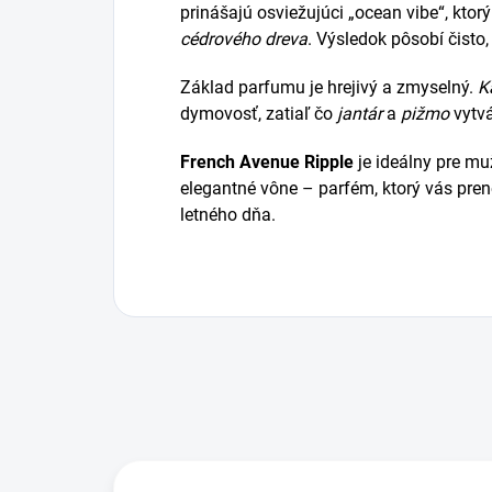
prinášajú osviežujúci „ocean vibe“, ktor
cédrového dreva
. Výsledok pôsobí čisto
Základ parfumu je hrejivý a zmyselný.
K
dymovosť, zatiaľ čo
jantár
a
pižmo
vytvá
French Avenue Ripple
je ideálny pre muž
elegantné vône – parfém, ktorý vás pre
letného dňa.