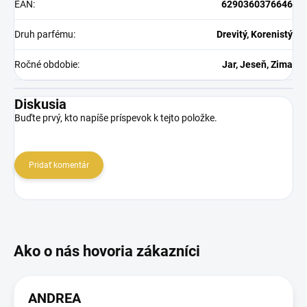
EAN
:
6290360376646
Druh parfému
:
Drevitý, Korenistý
Ročné obdobie
:
Jar, Jeseň, Zima
Diskusia
Buďte prvý, kto napíše príspevok k tejto položke.
Pridať komentár
ANDREA