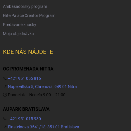
Ambasádorský program
Elite Palace Creator Program
Predávané značky
Moja objednávka
KDE NÁS NÁJDETE
OC PROMENADA NITRA
📞
+421 951 055 816
📍
Napervillská 5, Chrenová, 949 01 Nitra
🕒 Pondelok – Nedeľa 9:00 – 21:00
AUPARK BRATISLAVA
📞
+421 951 015 930
📍
Einsteinova 3541/18, 851 01 Bratislava