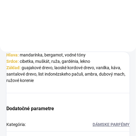
Inšpirované Parfums De Marley
Layton Exclusif. French Avenue
Miraj Absolu je...
Hlava:
mandarínka, bergamot, vodné tóny
Srdce:
cibetka, muškát, ruža, gardénia, lekno
Základ:
guajakové drevo, laoské kordové drevo, vanilka, káva,
santalové drevo, list indonézskeho pačuli, ambra, dubový mach,
ružové korenie
Dodatočné parametre
Kategória
:
DÁMSKE PARFÉMY