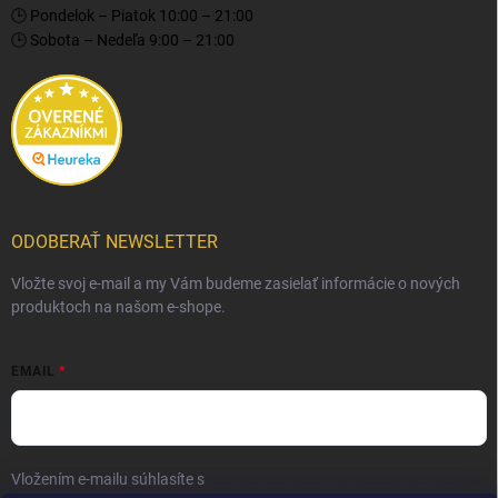
🕒 Pondelok – Piatok 10:00 – 21:00
🕒 Sobota – Nedeľa 9:00 – 21:00
ODOBERAŤ NEWSLETTER
Vložte svoj e-mail a my Vám budeme zasielať informácie o nových
produktoch na našom e-shope.
EMAIL
Vložením e-mailu súhlasíte s
podmienkami ochrany osobných údajov