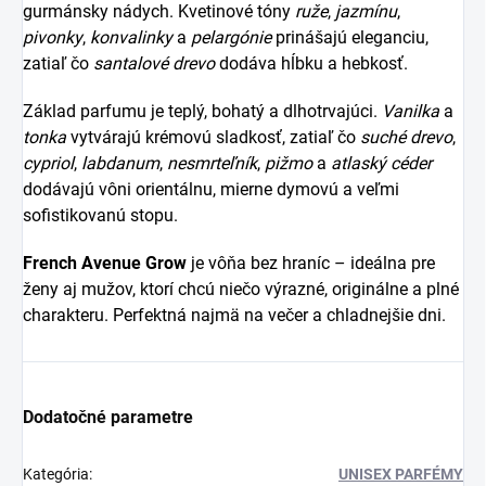
gurmánsky nádych. Kvetinové tóny
ruže
,
jazmínu
,
pivonky
,
konvalinky
a
pelargónie
prinášajú eleganciu,
zatiaľ čo
santalové drevo
dodáva hĺbku a hebkosť.
Základ parfumu je teplý, bohatý a dlhotrvajúci.
Vanilka
a
tonka
vytvárajú krémovú sladkosť, zatiaľ čo
suché drevo
,
cypriol
,
labdanum
,
nesmrteľník
,
pižmo
a
atlaský céder
dodávajú vôni orientálnu, mierne dymovú a veľmi
sofistikovanú stopu.
French Avenue Grow
je vôňa bez hraníc – ideálna pre
ženy aj mužov, ktorí chcú niečo výrazné, originálne a plné
charakteru. Perfektná najmä na večer a chladnejšie dni.
Dodatočné parametre
Kategória
:
UNISEX PARFÉMY