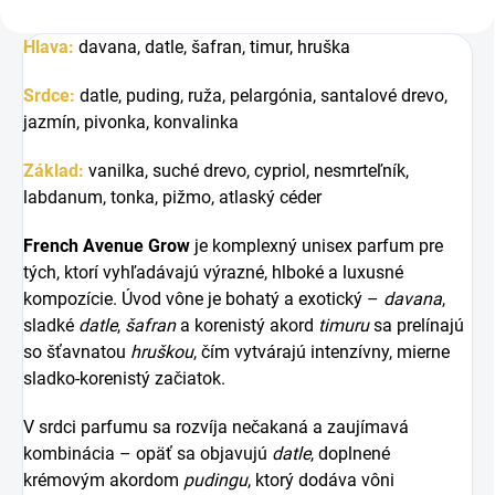
Hlava:
davana, datle, šafran, timur, hruška
Srdce:
datle, puding, ruža, pelargónia, santalové drevo,
jazmín, pivonka, konvalinka
Základ:
vanilka, suché drevo, cypriol, nesmrteľník,
labdanum, tonka, pižmo, atlaský céder
French Avenue Grow
je komplexný unisex parfum pre
tých, ktorí vyhľadávajú výrazné, hlboké a luxusné
kompozície. Úvod vône je bohatý a exotický –
davana
,
sladké
datle
,
šafran
a korenistý akord
timuru
sa prelínajú
so šťavnatou
hruškou
, čím vytvárajú intenzívny, mierne
sladko-korenistý začiatok.
V srdci parfumu sa rozvíja nečakaná a zaujímavá
kombinácia – opäť sa objavujú
datle
, doplnené
krémovým akordom
pudingu
, ktorý dodáva vôni