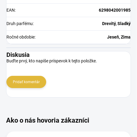
EAN
:
6298042001985
Druh parfému
:
Drevitý, Sladký
Ročné obdobie
:
Jeseň, Zima
Diskusia
Buďte prvý, kto napíše príspevok k tejto položke.
Pridať komentár