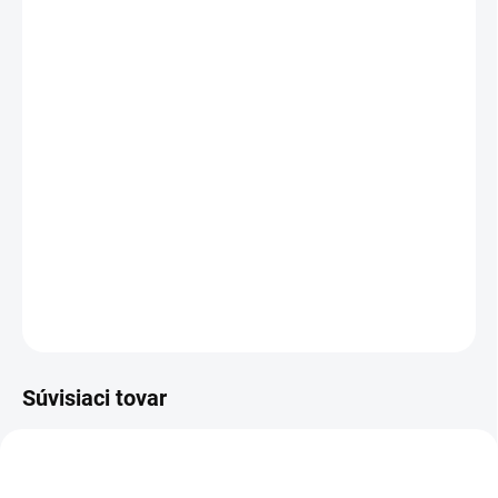
−
+
Pridať do košíka
French Avenue Grow
je výrazná unisex vôňa s
orientálnym charakterom, ktorá spája sladké datle, šafran
a hrušku s krémovým srdcom a hlbokým drevito-
vanilkovým základom. Bohatá, zmyselná a
nezabudnuteľná.
DETAILNÉ INFORMÁCIE
OPÝTAŤ SA
STRÁŽIŤ
Súvisiaci tovar
UNISEX
UNISEX