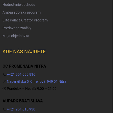
Hodnotenie obchodu
Ambasádorský program
Elite Palace Creator Program
Predávané značky
Moja objednávka
KDE NÁS NÁJDETE
OC PROMENADA NITRA
📞
+421 951 055 816
📍
Napervillská 5, Chrenová, 949 01 Nitra
🕒 Pondelok – Nedeľa 9:00 – 21:00
AUPARK BRATISLAVA
📞
+421 951 015 930