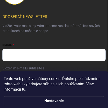
ODOBERAŤ NEWSLETTER
Vložte svoj e-mail a my Vám budeme zasielať informácie o nových
produktoch na našom e-shope.
EMAIL
Vložením e-mailu súhlasíte s
podmienkami ochrany osobných údajov
Prihlásiť sa
Tento web používa súbory cookie. Ďalším prechádzaním
tohto webu vyjadrujete súhlas s ich používaním. Viac
informácií
tu
.
Nastavenie