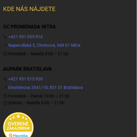
KDE NÁS NÁJDETE
OC PROMENADA NITRA
📞
+421 951 055 816
📍
Napervillská 5, Chrenová, 949 01 Nitra
🕒 Pondelok – Nedeľa 9:00 – 21:00
AUPARK BRATISLAVA
📞
+421 951 015 930
📍
Einsteinova 3541/18, 851 01 Bratislava
🕒 Pondelok – Piatok 10:00 – 21:00
🕒 Sobota – Nedeľa 9:00 – 21:00