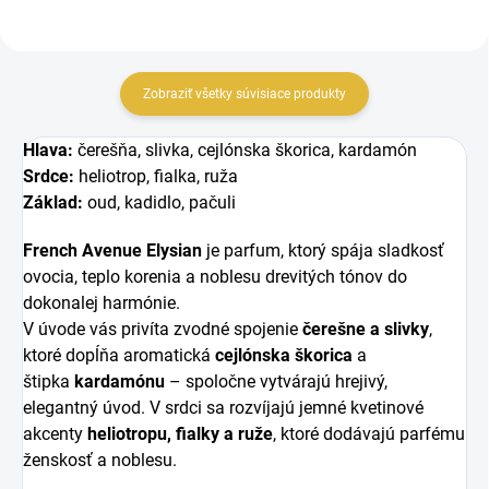
Zobraziť všetky súvisiace produkty
Hlava:
čerešňa, slivka, cejlónska škorica, kardamón
Srdce:
heliotrop, fialka, ruža
Základ:
oud, kadidlo, pačuli
French Avenue Elysian
je parfum, ktorý spája sladkosť
ovocia, teplo korenia a noblesu drevitých tónov do
dokonalej harmónie.
V úvode vás privíta zvodné spojenie
čerešne a slivky
,
ktoré dopĺňa aromatická
cejlónska škorica
a
štipka
kardamónu
– spoločne vytvárajú hrejivý,
elegantný úvod. V srdci sa rozvíjajú jemné kvetinové
akcenty
heliotropu, fialky a ruže
, ktoré dodávajú parfému
ženskosť a noblesu.