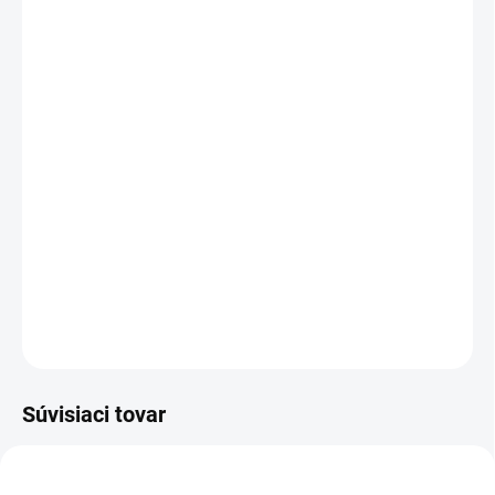
MOŽNOSTI
DORUČENIA
−
+
Pridať do košíka
French Avenue Elysian
je elegantná a zmyselná vôňa, v
ktorej sa
čerešňa, slivka a škorica
prelínajú s
jemnou
ružou a fialkou
. Hlboký základ z
oudu, pačuli a
kadidla
vytvára luxusnú, podmanivú stopu.
DETAILNÉ INFORMÁCIE
OPÝTAŤ SA
STRÁŽIŤ
Súvisiaci tovar
POSLEDNÉ KUSY!
UNISEX
PÁNSKE