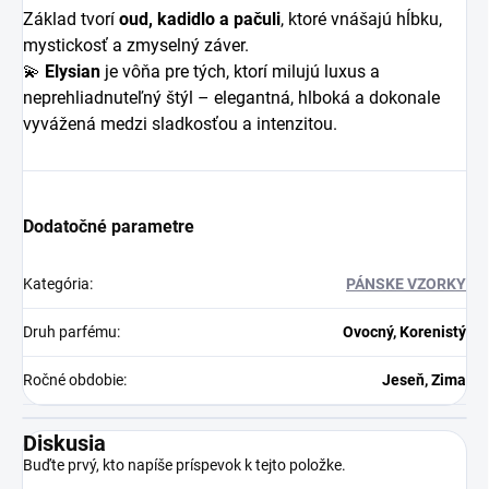
Základ tvorí
oud, kadidlo a pačuli
, ktoré vnášajú hĺbku,
mystickosť a zmyselný záver.
💫
Elysian
je vôňa pre tých, ktorí milujú luxus a
neprehliadnuteľný štýl – elegantná, hlboká a dokonale
vyvážená medzi sladkosťou a intenzitou.
Dodatočné parametre
Kategória
:
PÁNSKE VZORKY
Druh parfému
:
Ovocný, Korenistý
Ročné obdobie
:
Jeseň, Zima
Diskusia
Buďte prvý, kto napíše príspevok k tejto položke.