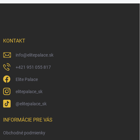
Z
á
p
ä
t
i
KONTAKT
e
info
@
elitepalace.sk
+421 951 055 817
Elite Palace
elitepalace_sk
@elitepalace_sk
INFORMÁCIE PRE VÁS
Obchodné podmienky