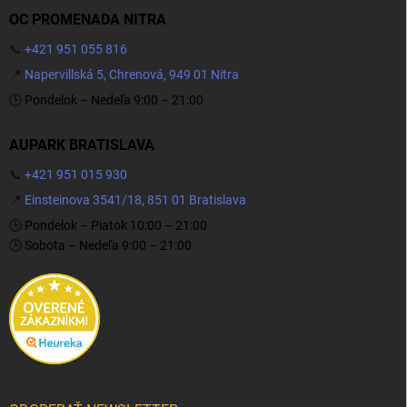
OC PROMENADA NITRA
📞
+421 951 055 816
📍
Napervillská 5, Chrenová, 949 01 Nitra
🕒 Pondelok – Nedeľa 9:00 – 21:00
AUPARK BRATISLAVA
📞
+421 951 015 930
📍
Einsteinova 3541/18, 851 01 Bratislava
🕒 Pondelok – Piatok 10:00 – 21:00
🕒 Sobota – Nedeľa 9:00 – 21:00