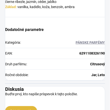
čierne ríbezle, jazmín, céder, jablko
Základ:
vanilka, kadidlo, koža, benzoín, ambra
Dodatočné parametre
Kategória
:
PÁNSKE PARFÉMY
EAN
:
6291108326190
Druh parfému
:
Citrusový
Ročné obdobie
:
Jar, Leto
Diskusia
Buďte prvý, kto napíše príspevok k tejto položke.