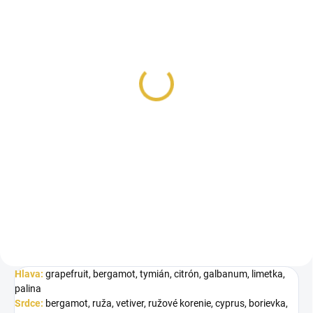
SKLADOM
VZORKA - French
Avenue Divin Asylum
€1,99
Jednotková
€1,99 / 1 ml
cena:
Do košíka
Inšpirované Roja Elysium Pour
Homme. French Avenue Divin
Asylum je sofistikovaná vôňa,...
Hlava:
grapefruit, bergamot, tymián, citrón, galbanum, limetka,
palina
Srdce:
bergamot, ruža, vetiver, ružové korenie, cyprus, borievka,