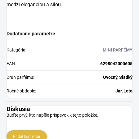
medzi eleganciou a silou.
Dodatočné parametre
Kategória
:
MINI PARFÉMY
EAN
:
6298042000605
Druh parfému
:
Ovocný, Sladký
Ročné obdobie
:
Jar, Leto
Diskusia
Buďte prvý, kto napíše príspevok k tejto položke.
Pridať komentár