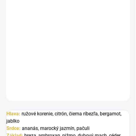
−
+
Pridať do košíka
Inšpirované
Aventus Creed.
Fragrance World Venti
je svieža, elegantná a mužná
vôňa, v ktorej sa citrusové tóny citróna a bergamotu
prelínajú s čiernou ríbezľou, jablkom a ananásom. V
základe sa rozvíja breza, ambroxan a dubový mach, ktoré
dodávajú vôni hĺbku, silu a sofistikovaný charakter.
DETAILNÉ INFORMÁCIE
OPÝTAŤ SA
STRÁŽIŤ
Hlava:
ružové korenie, c
itrón, č
ierna ríbezľa, b
ergamot,
j
ablko
Srdce:
a
nanás, m
arocký jazmín, p
ačuli
Základ:
b
reza, a
mbroxan, p
ižmo, d
ubový mach, c
éder