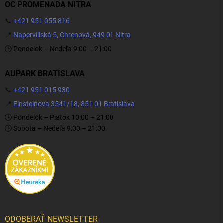
OC PROMENADA NITRA
📞
+421 951 055 816
📍
Napervillská 5, Chrenová, 949 01 Nitra
🕒 Pondelok – Nedeľa 9:00 – 21:00
AUPARK BRATISLAVA
📞
+421 951 015 930
📍
Einsteinova 3541/18, 851 01 Bratislava
🕒 Pondelok – Piatok 10:00 – 21:00
🕒 Sobota – Nedeľa 9:00 – 21:00
ODOBERAŤ NEWSLETTER