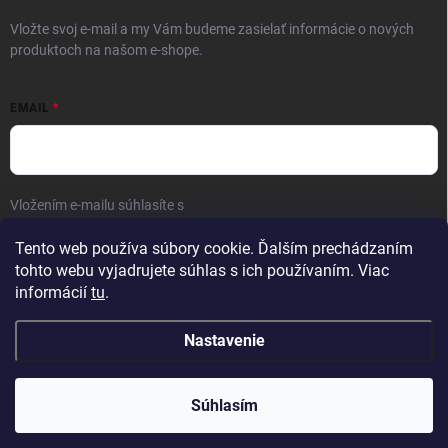
Vložte svoj e-mail a my Vám budeme zasielať informácie o nových
produktoch na našom e-shope.
EMAIL
Vložením e-mailu súhlasíte s
podmienkami ochrany osobných údajov
Prihlásiť sa
Tento web používa súbory cookie. Ďalším prechádzaním
tohto webu vyjadrujete súhlas s ich používaním. Viac
informácií
tu
.
Nastavenie
Copyright 2026
Elite Palace
. Všetky práva vyhradené.
Súhlasím
Vytvoril Shoptet