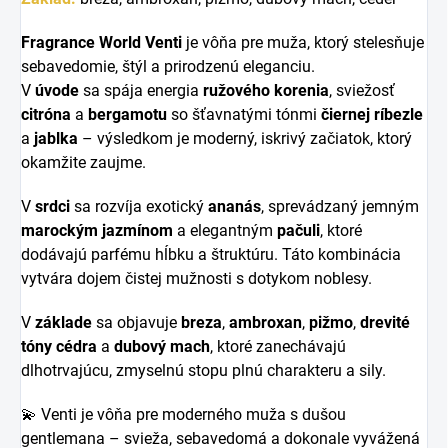
Fragrance World Venti
je vôňa pre muža, ktorý stelesňuje
sebavedomie, štýl a prirodzenú eleganciu.
V
úvode
sa spája energia
ružového korenia
, sviežosť
citróna
a
bergamotu
so šťavnatými tónmi
čiernej ríbezle
a
jablka
– výsledkom je moderný, iskrivý začiatok, ktorý
okamžite zaujme.
V
srdci
sa rozvíja exotický
ananás
, sprevádzaný jemným
marockým jazmínom
a elegantným
pačuli
, ktoré
dodávajú parfému hĺbku a štruktúru. Táto kombinácia
vytvára dojem čistej mužnosti s dotykom noblesy.
V
základe
sa objavuje
breza
,
ambroxan
,
pižmo
,
drevité
tóny cédra
a
dubový mach
, ktoré zanechávajú
dlhotrvajúcu, zmyselnú stopu plnú charakteru a sily.
💫 Venti je vôňa pre moderného muža s dušou
gentlemana – svieža, sebavedomá a dokonale vyvážená