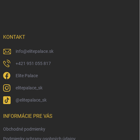
Z
á
p
ä
t
i
KONTAKT
e
info
@
elitepalace.sk
+421 951 055 817
Elite Palace
elitepalace_sk
@elitepalace_sk
INFORMÁCIE PRE VÁS
Obchodné podmienky
Podmienky ochrany osobných údajov