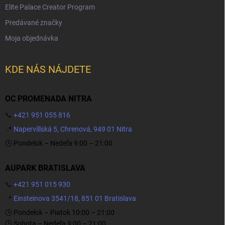
Elite Palace Creator Program
Predávané značky
Moja objednávka
KDE NÁS NÁJDETE
OC PROMENADA NITRA
📞
+421 951 055 816
📍
Napervillská 5, Chrenová, 949 01 Nitra
🕒 Pondelok – Nedeľa 9:00 – 21:00
AUPARK BRATISLAVA
📞
+421 951 015 930
📍
Einsteinova 3541/18, 851 01 Bratislava
🕒 Pondelok – Piatok 10:00 – 21:00
🕒 Sobota – Nedeľa 9:00 – 21:00