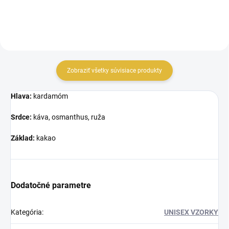
Zobraziť všetky súvisiace produkty
Hlava:
kardamóm
Srdce:
káva, osmanthus, ruža
Základ:
kakao
Dodatočné parametre
Kategória
:
UNISEX VZORKY