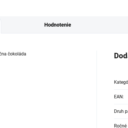
Hodnotenie
čna čokoláda
Dod
Kategó
EAN
:
Druh p
Ročné 