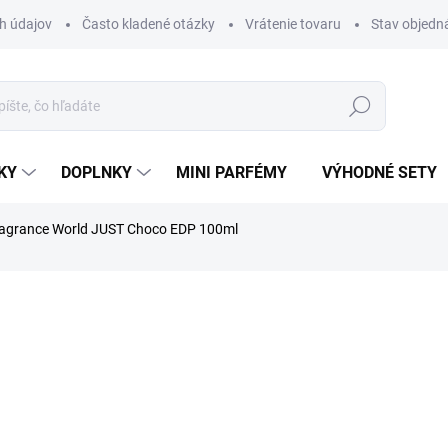
h údajov
Často kladené otázky
Vrátenie tovaru
Stav objedn
Hľadať
KY
DOPLNKY
MINI PARFÉMY
VÝHODNÉ SETY
agrance World JUST Choco EDP 100ml
nia
ZNAČKA:
FRAGRANCE WORLD
€24,90
Jednotková
VYPREDANÉ
cena:
MOŽNOSTI DORUČENIA