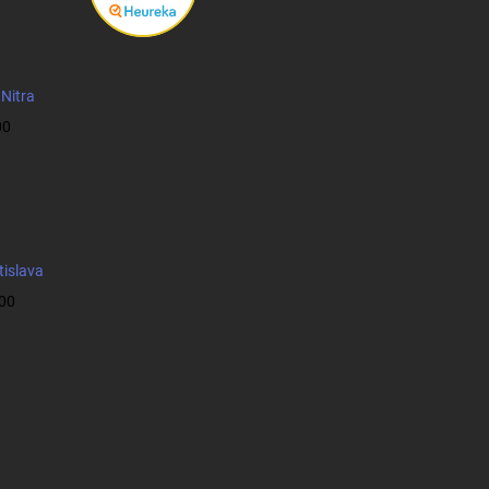
 Nitra
00
tislava
:00