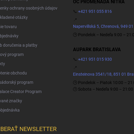
OC PROMENADA NITRA
enky ochrany osobných údajov
📞
+421 951 055 816
kladené otázky
📍
Napervillská 5, Chrenová, 949 01
ie tovaru
🕒 Pondelok – Nedeľa 9:00 – 21:
objednávky
 doručenia a platby
AUPARK BRATISLAVA
ový program
📞
+421 951 015 930
kty
📍
tenie obchodu
Einsteinova 3541/18, 851 01 Bra
ádorský program
🕒 Pondelok – Piatok 10:00 – 21
🕒 Sobota – Nedeľa 9:00 – 21:00
Palace Creator Program
vané značky
objednávka
BERAŤ NEWSLETTER