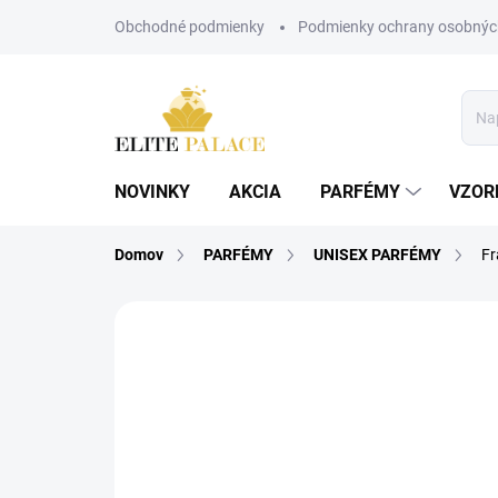
Prejsť
Obchodné podmienky
Podmienky ochrany osobnýc
na
obsah
NOVINKY
AKCIA
PARFÉMY
VZOR
Domov
PARFÉMY
UNISEX PARFÉMY
Fr
Neohodnotené
Podrobnosti hodnote
UNISEX