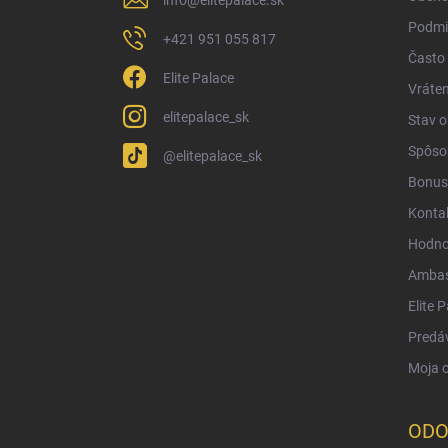
e
Podmi
+421 951 055 817
Často 
Elite Palace
Vráten
elitepalace_sk
Stav 
Spôsob
@elitepalace_sk
Bonus
Konta
Hodno
Ambas
Elite 
Predá
Moja 
ODO