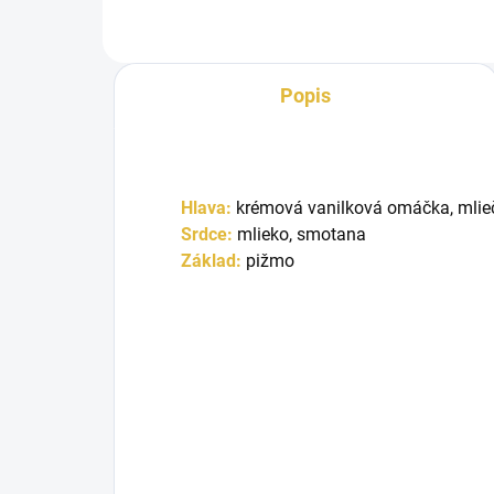
Popis
Hlava:
krémová vanilková omáčka, mlie
Srdce:
mlieko, smotana
Základ:
pižmo