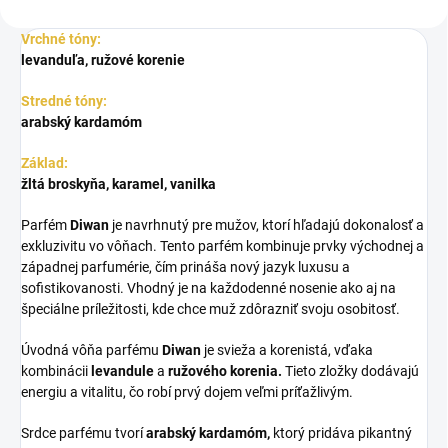
Vrchné tóny:
levanduľa, ružové korenie
Stredné tóny:
arabský kardamóm
Základ:
žltá broskyňa, karamel, vanilka
Parfém
Diwan
je navrhnutý pre mužov, ktorí hľadajú dokonalosť a
exkluzivitu vo vôňach. Tento parfém kombinuje prvky východnej a
západnej parfumérie, čím prináša nový jazyk luxusu a
sofistikovanosti. Vhodný je na každodenné nosenie ako aj na
špeciálne príležitosti, kde chce muž zdôrazniť svoju osobitosť.
Úvodná vôňa parfému
Diwan
je svieža a korenistá, vďaka
kombinácii
levandule
a
ružového korenia.
Tieto zložky dodávajú
energiu a vitalitu, čo robí prvý dojem veľmi príťažlivým.
Srdce parfému tvorí
arabský kardamóm,
ktorý pridáva pikantný