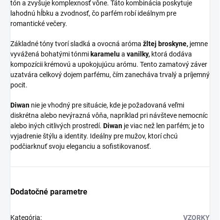
tón a zvyšuje komplexnosť vône. Táto kombinácia poskytuje
lahodnú hĺbku a zvodnosť, čo parfém robí ideálnym pre
romantické večery.
Základné tóny tvorí sladká a ovocná aróma
žltej broskyne,
jemne
vyvážená bohatými tónmi
karamelu
a
vanilky,
ktorá dodáva
kompozícii krémovú a upokojujúcu arómu. Tento zamatový záver
uzatvára celkový dojem parfému, čím zanecháva trvalý a príjemný
pocit.
Diwan
nie je vhodný pre situácie, kde je požadovaná veľmi
diskrétna alebo nevýrazná vôňa, napríklad pri návšteve nemocníc
alebo iných citlivých prostredí.
Diwan
je viac než len parfém; je to
vyjadrenie štýlu a identity. Ideálny pre mužov, ktorí chcú
podčiarknuť svoju eleganciu a sofistikovanosť.
Dodatočné parametre
Kategória
:
VZORKY