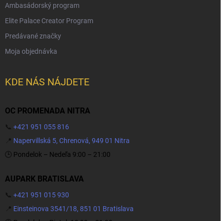
Ambasádorský program
Elite Palace Creator Program
Predávané značky
Moja objednávka
KDE NÁS NÁJDETE
OC PROMENADA NITRA
📞
+421 951 055 816
📍
Napervillská 5, Chrenová, 949 01 Nitra
🕒 Pondelok – Nedeľa 9:00 – 21:00
AUPARK BRATISLAVA
📞
+421 951 015 930
📍
Einsteinova 3541/18, 851 01 Bratislava