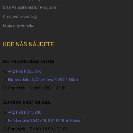
Elite Palace Creator Program
Predávané značky
Moja objednávka
KDE NÁS NÁJDETE
OC PROMENADA NITRA
📞
+421 951 055 816
📍
Napervillská 5, Chrenová, 949 01 Nitra
🕒 Pondelok – Nedeľa 9:00 – 21:00
AUPARK BRATISLAVA
📞
+421 951 015 930
📍
Einsteinova 3541/18, 851 01 Bratislava
🕒 Pondelok – Piatok 10:00 – 21:00