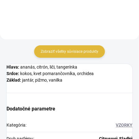
Armaf...
Zobraziť všetky súvisiace produkty
Hlava:
ananás, citrón, liči, tangerínka
Srdce:
kokos, kvet pomarančovníka, orchidea
Základ:
jantár, pižmo, vanilka
Dodatočné parametre
Kategória
:
VZORKY
Druh parfému
:
Citrusový, Sladký