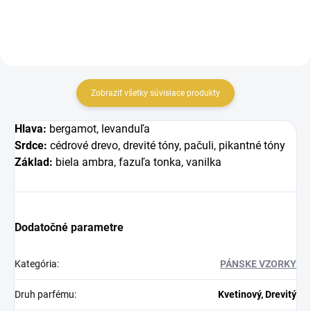
Zobraziť všetky súvisiace produkty
Hlava:
bergamot, levanduľa
Srdce:
cédrové drevo, drevité tóny, pačuli, pikantné tóny
Základ:
biela ambra, fazuľa tonka, vanilka
Dodatočné parametre
Kategória
:
PÁNSKE VZORKY
Druh parfému
:
Kvetinový, Drevitý