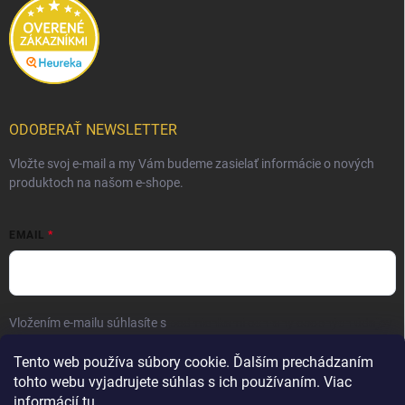
ODOBERAŤ NEWSLETTER
Vložte svoj e-mail a my Vám budeme zasielať informácie o nových
produktoch na našom e-shope.
EMAIL
Vložením e-mailu súhlasíte s
podmienkami ochrany osobných údajov
Prihlásiť sa
Tento web používa súbory cookie. Ďalším prechádzaním
tohto webu vyjadrujete súhlas s ich používaním. Viac
informácií
tu
.