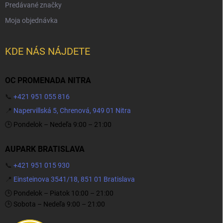
Predávané značky
Moja objednávka
KDE NÁS NÁJDETE
OC PROMENADA NITRA
📞
+421 951 055 816
📍
Napervillská 5, Chrenová, 949 01 Nitra
🕒 Pondelok – Nedeľa 9:00 – 21:00
AUPARK BRATISLAVA
📞
+421 951 015 930
📍
Einsteinova 3541/18, 851 01 Bratislava
🕒 Pondelok – Piatok 10:00 – 21:00
🕒 Sobota – Nedeľa 9:00 – 21:00