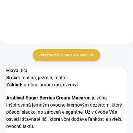
vôňa, v ktorej sa svieže liči spája
gurmánska vôňa, ktorá spája
so...
sladký...
Zobraziť všetky súvisiace produkty
Hlava:
liči
Srdce:
malina, jazmín, maltol
Základ:
ambra, ambroxan, evernyl
Arabiyat Sugar Berries Cream Macaron
je vôňa
inšpirovaná jemným ovocno-krémovým dezertom, ktorý
pôsobí sladko, no zároveň elegantne. Už v úvode Vás
osvieži šťavnaté liči, ktoré vôni dodáva ľahkosť a sviežu
ovocnú iskru.