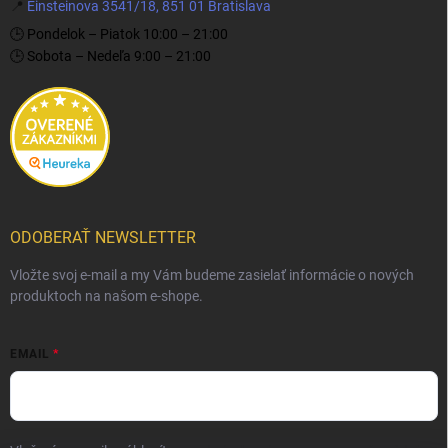
📍
Einsteinova 3541/18, 851 01 Bratislava
🕒 Pondelok – Piatok 10:00 – 21:00
🕒 Sobota – Nedeľa 9:00 – 21:00
ODOBERAŤ NEWSLETTER
Vložte svoj e-mail a my Vám budeme zasielať informácie o nových
produktoch na našom e-shope.
EMAIL