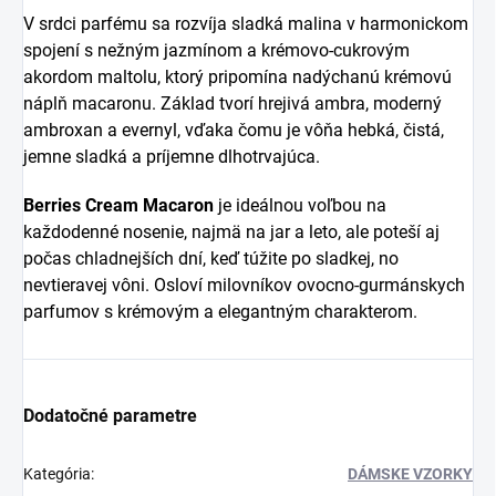
V srdci parfému sa rozvíja sladká malina v harmonickom
spojení s nežným jazmínom a krémovo-cukrovým
akordom maltolu, ktorý pripomína nadýchanú krémovú
náplň macaronu. Základ tvorí hrejivá ambra, moderný
ambroxan a evernyl, vďaka čomu je vôňa hebká, čistá,
jemne sladká a príjemne dlhotrvajúca.
Berries Cream Macaron
je ideálnou voľbou na
každodenné nosenie, najmä na jar a leto, ale poteší aj
počas chladnejších dní, keď túžite po sladkej, no
nevtieravej vôni. Osloví milovníkov ovocno-gurmánskych
parfumov s krémovým a elegantným charakterom.
Dodatočné parametre
Kategória
:
DÁMSKE VZORKY