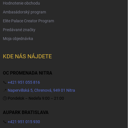
Hodnotenie obchodu
Ambasádorský program
Elite Palace Creator Program
Predávané značky
Moja objednávka
KDE NÁS NÁJDETE
OC PROMENADA NITRA
📞
+421 951 055 816
📍
Napervillská 5, Chrenová, 949 01 Nitra
🕒 Pondelok – Nedeľa 9:00 – 21:00
AUPARK BRATISLAVA
📞
+421 951 015 930