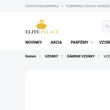
Prejsť
Obchodné podmienky
Podmienky ochrany osobnýc
na
obsah
NOVINKY
AKCIA
PARFÉMY
VZOR
Domov
VZORKY
DÁMSKE VZORKY
VZO
🏷️ Každá vzorka je označená nálepkou s názvom pa
1 hodnotenie
Podrobnosti hodnoteni
DÁMSKE