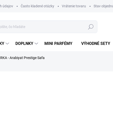
h údajov
Často kladené otázky
Vrátenie tovaru
Stav objedn
Hľadať
KY
DOPLNKY
MINI PARFÉMY
VÝHODNÉ SETY
RKA - Arabiyat Prestige Safa
rfému.
a
ZNAČKA:
ARABIYAT
€1,99