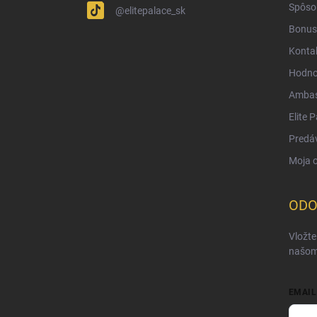
Spôsob
@elitepalace_sk
Bonus
Konta
Hodno
Ambas
Elite 
Predá
Moja 
ODO
Vložte
našom
EMAIL