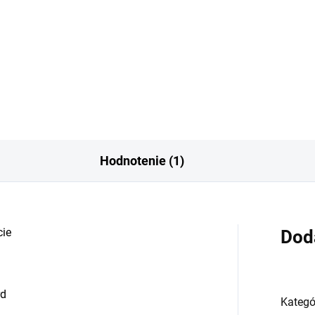
pirované Gissah One and Only.
Inšpirované Imagination Loui
iyat Prestige Lutfah First
Vuitton. Arabiyat Prestige
 – vôňa prvej lásky...
Marwa je moderná pánska
vôňa...
Hodnotenie (1)
cie
Dod
rd
Kategó