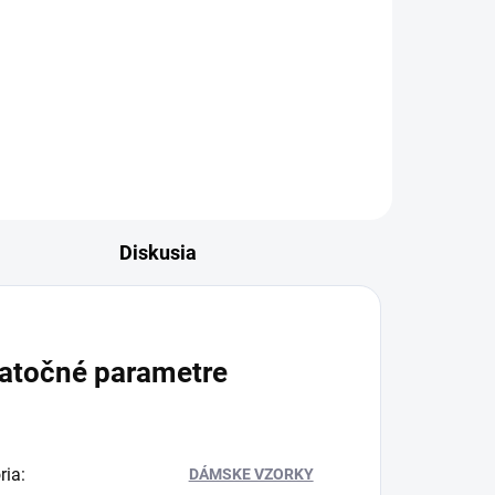
s
Inšpirované Eden Juicy Apple | 01
Kayali Fragrances. Prestige
Habiba – jemná, sladká a...
Diskusia
atočné parametre
ria
:
DÁMSKE VZORKY