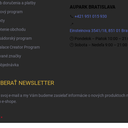
 doručenia a platby
AUPARK BRATISLAVA
ový program
📞
+421 951 015 930
kty
📍
tenie obchodu
Einsteinova 3541/18, 851 01 Bra
ádorský program
🕒 Pondelok – Piatok 10:00 – 21
🕒 Sobota – Nedeľa 9:00 – 21:00
Palace Creator Program
vané značky
objednávka
BERAŤ NEWSLETTER
 svoj e-mail a my Vám budeme zasielať informácie o nových produktoch 
 e-shope.