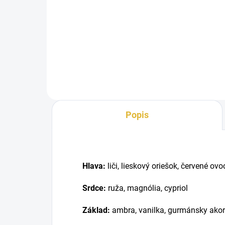
Inšpirované Delina Exclusif
Inš
Parfums de Marly. Arabiyat
Arab
Prestige Safa – sladká
Love
harmónia...
Popis
Hlava:
liči, lieskový oriešok, červené ovo
Srdce:
ruža, magnólia, cypriol
Základ:
ambra, vanilka, gurmánsky ako