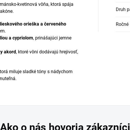
rmánsko-kvetinová vôňa, ktorá spája
Druh p
lakóne.
, lieskového orieška a červeného
Ročné 
em.
iou a cypriolom
, prinášajúci jemne
ky akord
, ktoré vôni dodávajú hrejivosť,
torá miluje sladké tóny s nádychom
nuteľná.