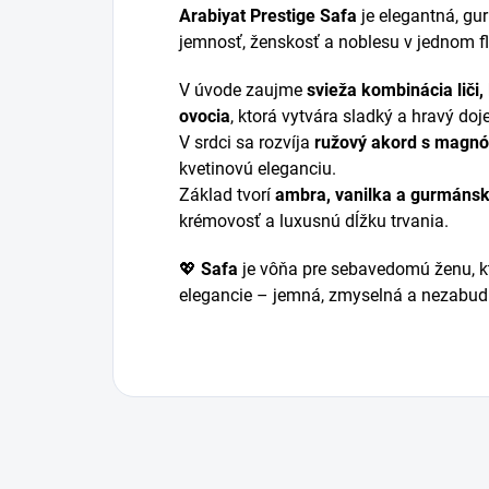
Arabiyat Prestige Safa
je elegantná, gu
jemnosť, ženskosť a noblesu v jednom f
V úvode zaujme
svieža kombinácia liči
ovocia
, ktorá vytvára sladký a hravý doj
V srdci sa rozvíja
ružový akord s magnól
kvetinovú eleganciu.
Základ tvorí
ambra, vanilka a gurmáns
krémovosť a luxusnú dĺžku trvania.
💖
Safa
je vôňa pre sebavedomú ženu, k
elegancie – jemná, zmyselná a nezabud