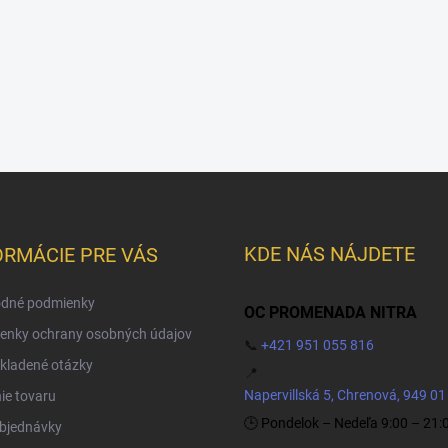
KDE NÁS NÁJDETE
ORMÁCIE PRE VÁS
dné podmienky
OC PROMENADA NITRA
enky ochrany osobných údajov
📞
+421 951 055 816
kladené otázky
📍
Napervillská 5, Chrenová, 949 01
ie tovaru
🕒 Pondelok – Nedeľa 9:00 – 21:
objednávky